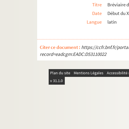
Titre
Bréviaire 
Date
Début du 
Langue
latin
Citer ce document :
https://ccfr.bnf.fr/por
record=eadcgm:EADC:D53110022
Plan du site
Mentions Légales
Accessibilit
v 31.1.0