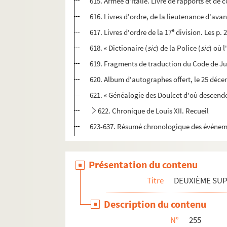
615. Armée d'Italie. Livre de rapports et de
616. Livres d'ordre, de la lieutenance d'ava
e
617. Livres d'ordre de la 17
division. Les p. 
618. « Dictionaire (
sic
) de la Police (
sic
) où l
619. Fragments de traduction du Code de Ju
620. Album d'autographes offert, le 25 déce
621. « Généalogie des Doulcet d'où descenden
622. Chronique de Louis XII. Recueil
623-637. Résumé chronologique des événement
Présentation du contenu
Titre
DEUXIÈME SU
Description du contenu
N°
255