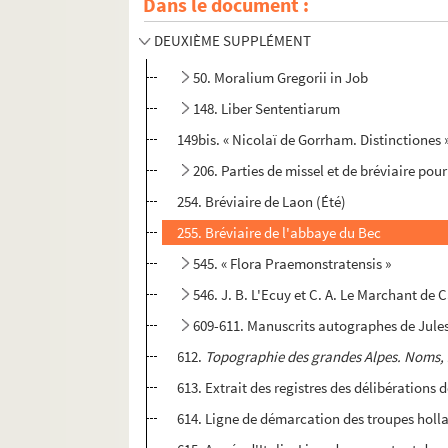
Dans le document :
DEUXIÈME SUPPLÉMENT
50. Moralium Gregorii in Job
148. Liber Sententiarum
149bis. « Nicolaï de Gorrham. Distinctiones 
206. Parties de missel et de bréviaire pou
254. Bréviaire de Laon (Été)
255. Bréviaire de l'abbaye du Bec
545. « Flora Praemonstratensis »
546. J. B. L'Ecuy et C. A. Le Marchant d
609-611. Manuscrits autographes de Jules
612.
Topographie des grandes Alpes. Noms, sit
613. Extrait des registres des délibérations d
614. Ligne de démarcation des troupes holl