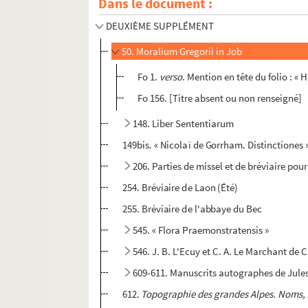
Dans le document :
DEUXIÈME SUPPLÉMENT
50. Moralium Gregorii in Job
Fo 1.
verso
. Mention en tête du folio : 
Fo 156. [Titre absent ou non renseigné]
148. Liber Sententiarum
149bis. « Nicolaï de Gorrham. Distinctiones 
206. Parties de missel et de bréviaire pou
254. Bréviaire de Laon (Été)
255. Bréviaire de l'abbaye du Bec
545. « Flora Praemonstratensis »
546. J. B. L'Ecuy et C. A. Le Marchant d
609-611. Manuscrits autographes de Jules
612.
Topographie des grandes Alpes. Noms, sit