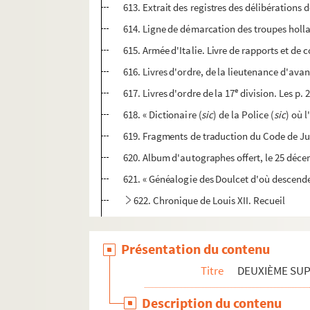
613. Extrait des registres des délibérations d
614. Ligne de démarcation des troupes holl
615. Armée d'Italie. Livre de rapports et de
616. Livres d'ordre, de la lieutenance d'ava
e
617. Livres d'ordre de la 17
division. Les p. 
618. « Dictionaire (
sic
) de la Police (
sic
) où l
619. Fragments de traduction du Code de Ju
620. Album d'autographes offert, le 25 déce
621. « Généalogie des Doulcet d'où descenden
622. Chronique de Louis XII. Recueil
623-637. Résumé chronologique des événement
Présentation du contenu
Titre
DEUXIÈME SU
Description du contenu