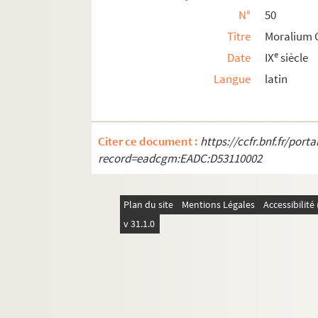
N°
50
Titre
Moralium G
e
Date
IX
siècle
Langue
latin
Citer ce document :
https://ccfr.bnf.fr/por
record=eadcgm:EADC:D53110002
Plan du site
Mentions Légales
Accessibilit
v 31.1.0