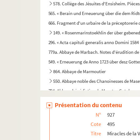
578. Collège des Jésuites d'Ensisheim. Pièce
565. « Berain und Erneuerung über die dem Ridt
666. Fragment d'un urbaire de la préceptorerie 
149. « Rosenmarinstoekhlin der über gebened
296. « Acta capituli generalis anno Domini 1584 
779a. Abbaye de Marbach. Notes d'érudition de
549. « Erneuerung de Anno 1723 über desz Gott
864. Abbaye de Marmoutier
550. Abbaye noble des Chanoinesses de Mas
794. Abbaye bénédictine de Munster. Catalogue 
552. « Catalogus alphabeticus authorum quorum 
Présentation du contenu
551. « Histoire de l'abbaye de Munster au Val-d
N°
927
553. Abbaye de Munster
Cote
495
556. Bernard de Ferrette. Diarium de Murbac
Titre
Miracles de la
555. « Protocollum Praenobilis Capituli Murbac