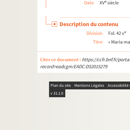
e
Date
XV
siècle
787. Recueil de mémoires juridiques
554. Abbayes de Murbach et de Lure. Notes 
Description du contenu
7563. Correspondances et comptes rendus du Nonc
o
Division
Fol. 42 v
560. Chapitre de Neuwiller. Pièces de procédure 
Titre
« Maria mat
726. « Protocollum Domini Bernardini (Buchinger
768 (1-751). Abbaye cistercienne de Pairis
Citer ce document :
https://ccfr.bnf.fr/por
I. CH. 144. « Liber poeseos. Seu potius speculu
record=eadcgm:EADC:D52015279
I. CH. 145. « Projet de remerciements à adresser
534. « Description de la montagne (et du couvent
Plan du site
Mentions Légales
Accessibilit
535. « Description de la montagne de Sainte-Odil
v 31.1.0
714. L'Obituaire des Chevaliers de Saint-Jean d
561. Église collégiale Saint-Pierre le Jeune 
I. CH. 37. « Directorium archivale modernum
568. « Succinta commendae Ordinis Presbyteroru