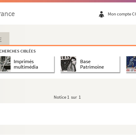
béliard, et Emmanuel Roettlin, poursuivant les dr...
rance
Mon compte C
mée et des quatre Bataillons de la Garde na...
4 »
s de ses biens sis à Niederentzen, 1685
E
lphe III, comte de Ribeaupierre
CHERCHES CIBLÉES
Imprimés
Base
multimédia
Patrimoine
ffenheim. Rapport d'Antoine Munck, bailli se...
couvent de St Alban de Bâle, 1591
és dans le ban d'Obersaasheim, du 15 mai 1693, étab...
Notice
1 sur 1
'Hospice St Michel de Bâle, 1597
l de Bâle, 1561
commission instituée le 6 juin 1855 et pré...