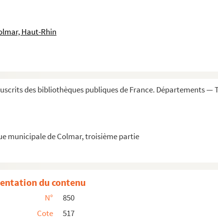
ns, contrats commutatifs) concernant des biens ...
 places aux membres de la communauté
olmar, Haut-Rhin
et le Pfeiffertag à Ribeauvillé »
n, Welche renoviert... den fünfften tag Monats...
 situation relative à la population, à l'agri...
scrits des bibliothèques publiques de France. Départements — T
nton de St Amarin, composée des citoyens des com...
'abbaye d'Ebersmunster, 1579
ue municipale de Colmar, troisième partie
'abbaye d'Ebersmunster, 1616
 1589. » — Terrier de la cour colongère de Sp...
u couvent de Gnadenthal à Bâle, 1534
entation du contenu
 l'abbaye de Lucelle, 1701
N°
850
nigshofen, avec notes et additions de Jean George...
Cote
517