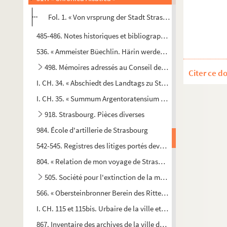
Fol. 1. « Von vrsprung der Stadt Strasburg. Da Gott die wel
485-486. Notes historiques et bibliographiques, relatives à S
536. « Ammeister Büechlin. Härin werden Erstlich verzeichnet
498. Mémoires adressés au Conseil des XV de la ville de Str
Citer ce d
I. CH. 34. « Abschiedt des Landtags zu Straszburg, Mittwochs
I. CH. 35. « Summum Argentoratensium templum. Das ist : Aus
918. Strasbourg. Pièces diverses
984. École d'artillerie de Strasbourg
542-545. Registres des litiges portés devant le Grand Conseil 
804. « Relation de mon voyage de Strasbourg en 1769 » comme
505. Société pour l'extinction de la mendicité - 1835
566. « Obersteinbronner Berein des Ritterlichen S. Johanni
I. CH. 115 et 115bis. Urbaire de la ville et seigneurie de Thann
867. Inventaire des archives de la ville de Thann. Séries A A 1 