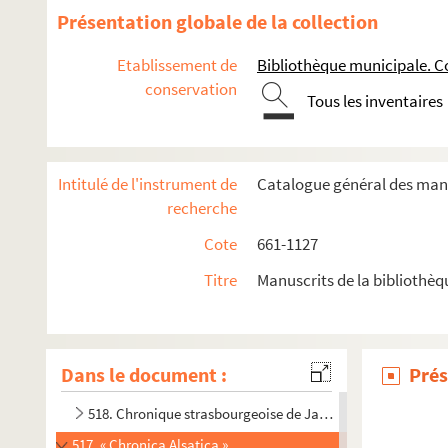
915. Actes publics (ventes, contrats de mariage, successio
Présentation globale de la collection
711b. Église protestante de Ribeauvillé. Attribution des
Etablissement de
Bibliothèque municipale. C
723. « Renseignements divers sur la confrérie des Musiciens 
conservation
Tous les inventaires
916. Ribeauvillé
575. « Desz Gotzhausz Sylo zue Schletstatt Zinsz zue Rodere
917. Commune de Rorschwihr. Note topographique. — État de la
Intitulé de l'instrument de
Catalogue général des manu
I. CH. 114. Roderen ; Rorschwihr
recherche
978. « Registre des séances de la Société populaire du Ca
Cote
661-1127
546. Terrier des biens sis à Saint-Hippolyte appartenant à l
Titre
Manuscrits de la bibliothèq
547. Terrier des biens sis à Saint-Hippolyte appartenant à l
579. « Dinghofs Berein zu Niederspechbach de dato 17ten Mayo
572. Terrier des biens sis à Steinbrunn-le-Bas appartenant a
Dans le document :
Prés
548. Terrier des biens sis à Steinbrunn-le-Haut appartenant à
518. Chronique strasbourgeoise de Jacques Twinger de Koe
517. « Chronica Alsatica »