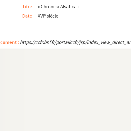
Titre
« Chronica Alsatica »
t liesz vntergahn... »
e
Date
XVI
siècle
trasbourg
 die Ammeistere dieser Statt Strassburg von a...
asbourg au sujet de certains différends opposa...
ocument :
https://ccfr.bnf.fr/portailccfr/jsp/index_view_dire
 nach Matthei anno 1572 gehalten. — Landtag zu Stra...
zführliche und eigendliche Beschreibung des viel kün...
de la ville de Strasbourg
l...
ncé le 16 mai, jour du départ de Paris, par M
ter Ordens von Maltha zue Müllhauszen Commander...
e
, de 1581. Copie du xviii
siècle
à CC 7