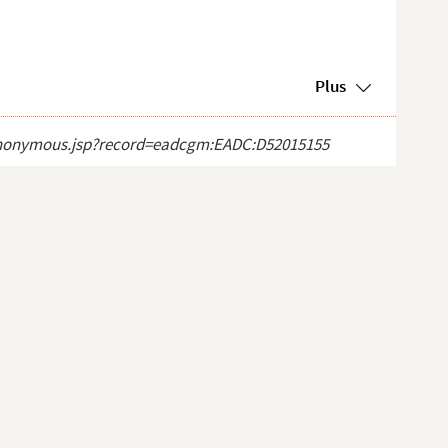
Plus
ct_anonymous.jsp?record=eadcgm:EADC:D52015155