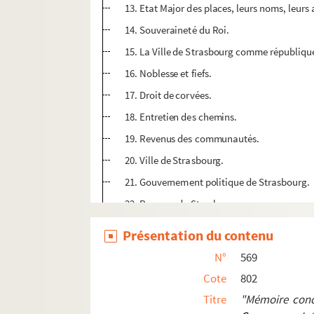
13. Etat Major des places, leurs noms, leurs 
14. Souveraineté du Roi.
15. La Ville de Strasbourg comme république, 
16. Noblesse et fiefs.
17. Droit de corvées.
18. Entretien des chemins.
19. Revenus des communautés.
20. Ville de Strasbourg.
21. Gouvernement politique de Strasbourg.
22. Revenus de Strasbourg.
23. Université.
Présentation du contenu
24. Monnaie.
N°
569
25. Impositions.
Cote
802
817. "
Description générale de la Province d'Al
Titre
"Mémoire conc