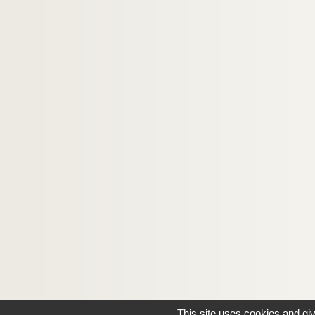
74. « Ein bettbüchlin mitt vill schoner gebett
75. Mathias Erb. Sermons et poésies
77. Mathias Erb. Recueil de traités spirituels,
230. Recueil de méditations et de prières
793. Droit municipal de Colmar, Haguenau,
This site uses cookies and gi