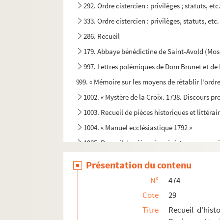
292. Ordre cistercien : privilèges ; statuts, etc
333. Ordre cistercien : privilèges, statuts, etc.
286. Recueil
179. Abbaye bénédictine de Saint-Avold (Mos
997. Lettres polémiques de Dom Brunet et de D
999. « Mémoire sur les moyens de rétablir l'ordr
1002. « Mystère de la Croix. 1738. Discours pr
1003. Recueil de pièces historiques et littéra
1004. « Manuel ecclésiastique 1792 »
1005. Recueil de pièces jansénistes, manuscr
1018. « Recueil de piété, 1750 »
Présentation du contenu
994. Correspondances et pièces autographes de 
N°
474
487. « Liberté de l'église gallicane et mariage d
Cote
29
608. Copies de lettres pastorales et de brefs 
Titre
Recueil d'hist
329. Liber constitutionum Ordinis Fratrum H