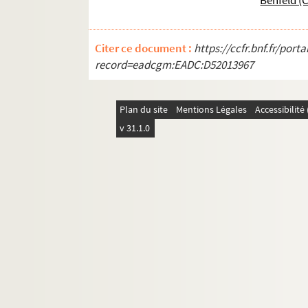
Benfeld 
88. Nicolaus de Tudeschis. Lectura super quinto
89. Nicolaus de Tudeschis. Lectura super pri
Citer ce document :
https://ccfr.bnf.fr/por
91. Nicolaus de Tudeschis. Lectura super tert
record=eadcgm:EADC:D52013967
324. Recueil
338. Liber I. Decretalium sexti
Plan du site
Mentions Légales
Accessibilit
245. Traité de droit canonique
v 31.1.0
344. Tractatus de jure canonico
607. Baldus de Ubaldis. Lectura super decimo
634. Mathias Rudolff. De poena corporalis ; de p
1009. François Antoine Brendel, professeur de dr
80. « Buch der Könige ». — « Schwabenspiegel
457. Traités de jurisprudence
63. Lectiones in jurisprudentiam perlectae Fr
620. Antonius Corsettus. « Anthonii Corseti de Si