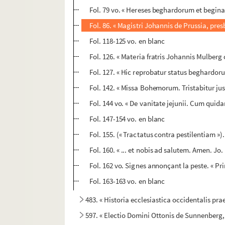
Fol. 79 vo. « Hereses beghardorum et beginar
Fol. 86. « Magistri Johannis de Prussia, pres
Fol. 118-125 vo. en blanc
Fol. 126. « Materia fratris Johannis Mulberg
Fol. 127. « Hic reprobatur status beghardor
Fol. 142. « Missa Bohemorum. Tristabitur just
Fol. 144 vo. « De vanitate jejunii. Cum quid
Fol. 147-154 vo. en blanc
Fol. 155. (« Tractatus contra pestilentiam »
Fol. 160. « ... et nobis ad salutem. Amen. Jo
Fol. 162 vo. Signes annonçant la peste. « Pr
Fol. 163-163 vo. en blanc
483. « Historia ecclesiastica occidentalis pra
597. « Electio Domini Ottonis de Sunnenberg,