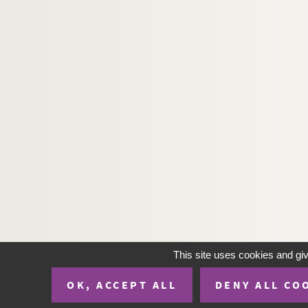
2. Recueil
342. Tractatus de IV libris sententiarum
13. Liber de timore Domini
48. Traités de théologie morale
196. Recueil
619. « Flores morum »
661. « Missa contra insidias diaboli »
618. Notes de théologie et d'histoire
612. « Anatomia Mart. Lutheri »
233. « Questiones amantis super libros poste
287. Catéchisme
603. Recueil
This site uses cookies and gi
832. La passion du Christ, en dialecte bas-allem
593. Notes diverses
OK, ACCEPT ALL
DENY ALL CO
27. Livre de dévotion