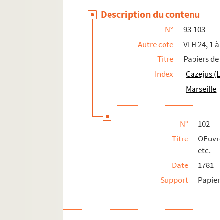
Description du contenu
N°
93-103
Autre cote
VI H 24, 1 à
Titre
Papiers de 
Index
Cazejus (L
Marseille
N°
102
Titre
OEuvre
etc.
Date
1781
Support
Papie