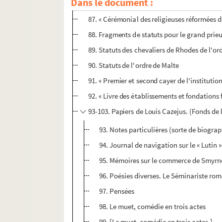
Dans le document :
86. « Livre NNN sur l'institution de la confra
87. « Cérémonial des religieuses réformées 
88. Fragments de statuts pour le grand prieu
89. Statuts des chevaliers de Rhodes de l'or
90. Statuts de l'ordre de Malte
91. « Premier et second cayer de l'institutio
92. « Livre des établissements et fondations 
93-103. Papiers de Louis Cazejus. (Fonds de 
93. Notes particulières (sorte de biograp
94. Journal de navigation sur le « Lutin »
95. Mémoires sur le commerce de Smyrn
96. Poésies diverses. Le Séminariste ro
97. Pensées
98. Le muet, comédie en trois actes
99. [Le muet, comédie en trois actes.]