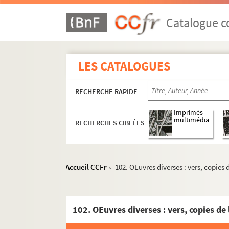
57. Livre de raison de François de Gallens,
58. Histoire abrégée tant ancienne que mode
Catalogue co
59. Manuscrits de Bruno Roberty (mort à Marse
60. Statuts de l'église et du chapitre Saint-
LES CATALOGUES
61. Statuts de l'église et du chapitre Saint-
62. Statuts du chapitre métropolitain de Sa
RECHERCHE RAPIDE
63. Statuts et cérémonial du chapitre de Sa
64. « Institutiones totius ordinis ecclesie Sci 
Imprimés
multimédia
RECHERCHES CIBLÉES
65. « Mémoire de plusieurs remarques tant des
66. « Practique des cérémonies qu'on observe.
67. Livre de raison de M. Estelle ; contient a
Accueil CCFr
102. OEuvres diverses : vers, copies d
>
68. Livre de raison de Guillaume de Cordoan
69. Livre de raison de Pierre Barnel, bayle d
102. OEuvres diverses : vers, copies de l
70. Livre de raison de Jean Barral, notaire 
71. Livre de raison de Jean de Fraxino, prie