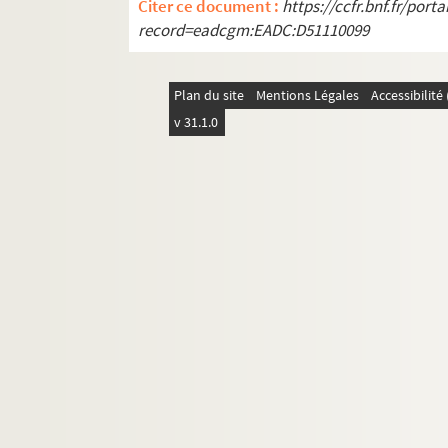
Citer ce document :
https://ccfr.bnf.fr/por
record=eadcgm:EADC:D51110099
Plan du site
Mentions Légales
Accessibilit
v 31.1.0