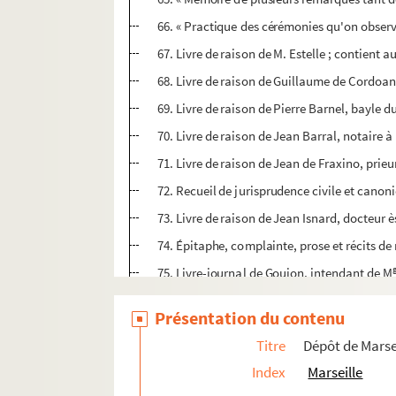
66. « Practique des cérémonies qu'on observe.
67. Livre de raison de M. Estelle ; contient a
68. Livre de raison de Guillaume de Cordoan
69. Livre de raison de Pierre Barnel, bayle d
70. Livre de raison de Jean Barral, notaire 
71. Livre de raison de Jean de Fraxino, prie
72. Recueil de jurisprudence civile et canon
73. Livre de raison de Jean Isnard, docteur ès
74. Épitaphe, complainte, prose et récits de
75. Livre-journal de Goujon, intendant de M
76. Cérémonial du chapitre cathédral de la 
Présentation du contenu
77. Statuts du chapitre cathédral de la Majo
Titre
Dépôt de Mars
78. Procès-verbal et informations faites aprè
Index
Marseille
79. « Liber extraordinariorum Ecclesiae... »