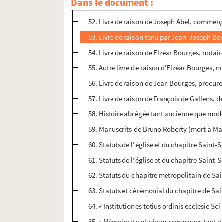
Dans le document :
51. Recueil d'œuvres choisies de M. B... de V
52. Livre de raison de Joseph Abel, commerç
53. Livre de raison tenu par Jean-Joseph Berl
54. Livre de raison de Elzéar Bourges, notai
55. Autre livre de raison d'Elzéar Bourges, n
56. Livre de raison de Jean Bourges, procure
57. Livre de raison de François de Gallens,
58. Histoire abrégée tant ancienne que mode
59. Manuscrits de Bruno Roberty (mort à Marse
60. Statuts de l'église et du chapitre Saint-
61. Statuts de l'église et du chapitre Saint-
62. Statuts du chapitre métropolitain de Sa
63. Statuts et cérémonial du chapitre de Sa
64. « Institutiones totius ordinis ecclesie Sci 
65. « Mémoire de plusieurs remarques tant des