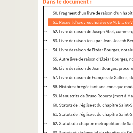
Dans le document :
49. « Histoire généalogique de la très noble,
50. Fragment d'un livre de raison d'un hab
51. Recueil d'œuvres choisies de M. B... de V
52. Livre de raison de Joseph Abel, commerç
53. Livre de raison tenu par Jean-Joseph Berl
54. Livre de raison de Elzéar Bourges, notai
55. Autre livre de raison d'Elzéar Bourges, n
56. Livre de raison de Jean Bourges, procure
57. Livre de raison de François de Gallens,
58. Histoire abrégée tant ancienne que mode
59. Manuscrits de Bruno Roberty (mort à Marse
60. Statuts de l'église et du chapitre Saint-
61. Statuts de l'église et du chapitre Saint-
62. Statuts du chapitre métropolitain de Sa
63. Statuts et cérémonial du chapitre de Sa