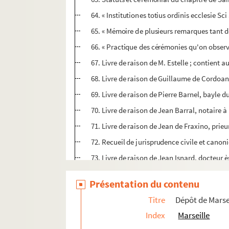
64. « Institutiones totius ordinis ecclesie Sci 
65. « Mémoire de plusieurs remarques tant des
66. « Practique des cérémonies qu'on observe.
67. Livre de raison de M. Estelle ; contient a
68. Livre de raison de Guillaume de Cordoan
69. Livre de raison de Pierre Barnel, bayle d
70. Livre de raison de Jean Barral, notaire 
71. Livre de raison de Jean de Fraxino, prie
72. Recueil de jurisprudence civile et canon
73. Livre de raison de Jean Isnard, docteur ès
74. Épitaphe, complainte, prose et récits de
Présentation du contenu
75. Livre-journal de Goujon, intendant de M
Titre
Dépôt de Mars
76. Cérémonial du chapitre cathédral de la 
Index
Marseille
77. Statuts du chapitre cathédral de la Majo