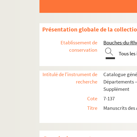
36. Vie des troubadours en provençal
37-1 à 8. Mélanges littéraires en provenance
38-1 et 2. Vers (probablement) inédits de 
Présentation globale de la collecti
38. Livre de morale religieuse
Etablissement de
Bouches-du-Rhô
39. Recueil de sonates pour violoncelle, par
conservation
Tous les
40. Livre de morale religieuse
41. Mémoires de Provence, par l'abbé de Corio
Intitulé de l'instrument de
Catalogue génér
42. Administration du comté de Provence, par
recherche
Départements —
43. Administration du comté de Provence, par
Supplément
44. Fragments de livres de raison anonymes 
Cote
7-137
45. Fragments du livre de raison de J. B. C
Titre
Manuscrits des
46. Livre de raison d'André de Boyer (région s
47. Livre de raison de Pierre-Joseph Silvy, 
48. Livre de raison de Jacques Jausseran (