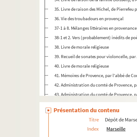
35. Livre de raison des Michel, de Pierrefeu p
36. Vie des troubadours en provençal
37-1 à 8. Mélanges littéraires en provenance
38-1 et 2. Vers (probablement) inédits de 
38. Livre de morale religieuse
39. Recueil de sonates pour violoncelle, par
40. Livre de morale religieuse
41. Mémoires de Provence, par l'abbé de Corio
42. Administration du comté de Provence, par
43. Administration du comté de Provence, par
44. Fragments de livres de raison anonymes 
Présentation du contenu
45. Fragments du livre de raison de J. B. C
Titre
Dépôt de Mars
46. Livre de raison d'André de Boyer (région s
Index
Marseille
47. Livre de raison de Pierre-Joseph Silvy, 