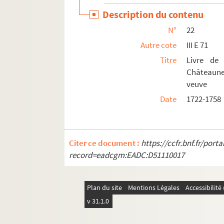
48. Livre de raison de Jacques Jausseran (
Description du contenu
49. « Histoire généalogique de la très noble,
N°
22
50. Fragment d'un livre de raison d'un hab
Autre cote
III E 71
51. Recueil d'œuvres choisies de M. B... de V
Titre
Livre de
52. Livre de raison de Joseph Abel, commerç
Châteaune
veuve
53. Livre de raison tenu par Jean-Joseph Berl
Date
1722-1758
54. Livre de raison de Elzéar Bourges, notai
55. Autre livre de raison d'Elzéar Bourges, n
56. Livre de raison de Jean Bourges, procure
Citer ce document :
https://ccfr.bnf.fr/por
57. Livre de raison de François de Gallens,
record=eadcgm:EADC:D51110017
58. Histoire abrégée tant ancienne que mode
59. Manuscrits de Bruno Roberty (mort à Marse
Plan du site
Mentions Légales
Accessibilit
60. Statuts de l'église et du chapitre Saint-
v 31.1.0
61. Statuts de l'église et du chapitre Saint-