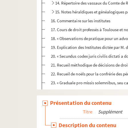
14. Répertoire des vassaux du Comte de 
15. Notes héraldiques et généalogiques p
16. Commentaire sur les institutes
17. Cours de droit professés à Toulouse et 
18. « Observations de pratique pour un advo
19. Explication des Institutes dictée par M. 
20. « Secundus codex juris civilis dictati a
21. Recueil méthodique de décisions de droi
22. Recueil de noëls pour la confrérie des p
23. « Graduale pro missis solemnibus, seu ca
24. « Estivale » à l'usage du cardinal Geor
25. Vespéral à l'usage de la cathédrale de R
Présentation du contenu
26. « Processionale ad usum Insignis Eccle
Titre
Supplément
27. « Modus processionum insignis ecclesiae,
Description du contenu
28. « Rudimenta puerorum » (livre de chant 