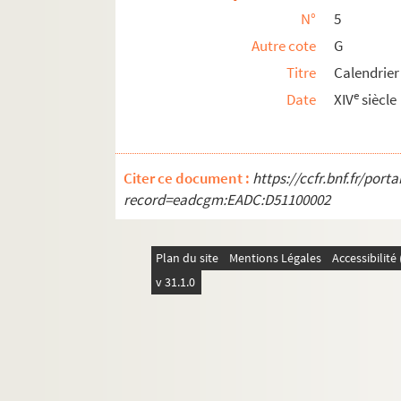
N°
5
Autre cote
G
Titre
Calendrier
e
Date
XIV
siècle
Citer ce document :
https://ccfr.bnf.fr/por
record=eadcgm:EADC:D51100002
Plan du site
Mentions Légales
Accessibilit
v 31.1.0