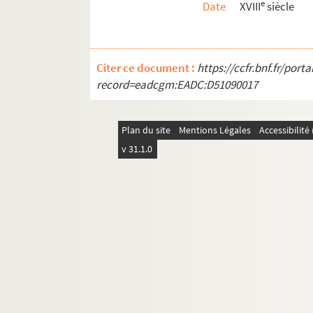
e
Date
XVIII
siècle
Citer ce document :
https://ccfr.bnf.fr/por
record=eadcgm:EADC:D51090017
Plan du site
Mentions Légales
Accessibilit
v 31.1.0