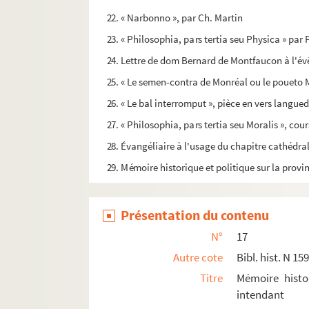
22. « Narbonno », par Ch. Martin
23. « Philosophia, pars tertia seu Physica » pa
24. Lettre de dom Bernard de Montfaucon à l'é
25. « Le semen-contra de Monréal ou le poueto M
26. « Le bal interromput », pièce en vers langue
27. « Philosophia, pars tertia seu Moralis », cour
28. Évangéliaire à l'usage du chapitre cathédr
29. Mémoire historique et politique sur la prov
Présentation du contenu
N°
17
Autre cote
Bibl. hist. N 15
Titre
Mémoire histo
intendant