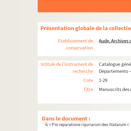
Présentation globale de la collecti
Etablissement de
Aude. Archives
conservation
Intitulé de l'instrument de
Catalogue génér
recherche
Départements —
1. « Extrait de l'instruction provisoire de 177
Cote
1-29
2. « Leçons d'art militaire, professées à l'école 
Titre
Manuscrits des 
3. Propositions condamnées par Alexandre VII d
4. « Lettre ecclésiastique où il est traité des co
5. « Index missarum, pro ut habentur in diversis
Dans le document :
6. « Pro reparatione injuriarum deo illatarum »