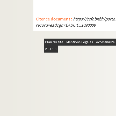
Citer ce document :
https://ccfr.bnf.fr/por
record=eadcgm:EADC:D51090009
Plan du site
Mentions Légales
Accessibilit
v 31.1.0