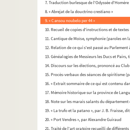
7. Traduction burlesque de l'Odyssée d'Homère (
8. « Abrejat de la douctrino crestiano »
9. « Cansou noubelo per 44 »
10. Recueil de copies d'instructions et de texte
11. Cantique de Moïse, symphonie (paroles en l
12. Relation de ce qui s'est passé au Parlement 
13. Généalogies de Messieurs les Ducs et Pairs, t
14. Discours sur les élections, prononcé au Club d
15. Procès-verbaux des séances de spiritisme (
16. « Extrait sommaire de ce qui est contenu dans 
17. Mémoire historique sur la province de Langu
18. Note sur les marais salants du département 
19. « La trufo et la patano », par J. B. Fraisse, d
20. « Port Vendres », par Alexandre Guiraud
21. Traité de l'art oratoire recueilli de différen