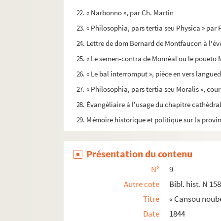
22. « Narbonno », par Ch. Martin
23. « Philosophia, pars tertia seu Physica » pa
24. Lettre de dom Bernard de Montfaucon à l'é
25. « Le semen-contra de Monréal ou le poueto M
26. « Le bal interromput », pièce en vers langue
27. « Philosophia, pars tertia seu Moralis », cour
28. Évangéliaire à l'usage du chapitre cathédr
29. Mémoire historique et politique sur la prov
Présentation du contenu
N°
9
Autre cote
Bibl. hist. N 15
Titre
« Cansou noube
Date
1844