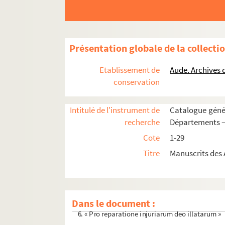
Présentation globale de la collecti
Etablissement de
Aude. Archives
conservation
Intitulé de l'instrument de
Catalogue génér
recherche
Départements —
1. « Extrait de l'instruction provisoire de 177
Cote
1-29
2. « Leçons d'art militaire, professées à l'école 
Titre
Manuscrits des 
3. Propositions condamnées par Alexandre VII d
4. « Lettre ecclésiastique où il est traité des co
5. « Index missarum, pro ut habentur in diversis
Dans le document :
6. « Pro reparatione injuriarum deo illatarum »