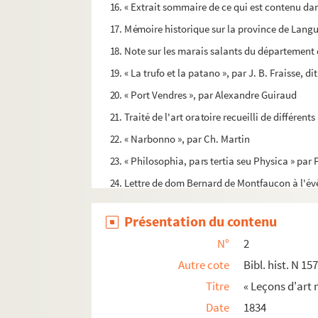
16. « Extrait sommaire de ce qui est contenu dans 
17. Mémoire historique sur la province de Langu
18. Note sur les marais salants du département 
19. « La trufo et la patano », par J. B. Fraisse, d
20. « Port Vendres », par Alexandre Guiraud
21. Traité de l'art oratoire recueilli de différen
22. « Narbonno », par Ch. Martin
23. « Philosophia, pars tertia seu Physica » pa
24. Lettre de dom Bernard de Montfaucon à l'é
25. « Le semen-contra de Monréal ou le poueto M
Présentation du contenu
26. « Le bal interromput », pièce en vers langue
N°
2
27. « Philosophia, pars tertia seu Moralis », cour
Autre cote
Bibl. hist. N 15
28. Évangéliaire à l'usage du chapitre cathédr
Titre
« Leçons d'art m
29. Mémoire historique et politique sur la prov
Date
1834