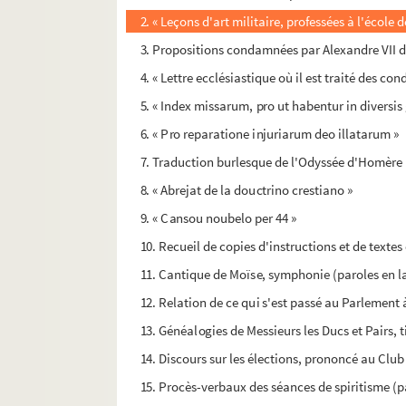
2. « Leçons d'art militaire, professées à l'école 
3. Propositions condamnées par Alexandre VII d
4. « Lettre ecclésiastique où il est traité des co
5. « Index missarum, pro ut habentur in diversis
6. « Pro reparatione injuriarum deo illatarum »
7. Traduction burlesque de l'Odyssée d'Homère (
8. « Abrejat de la douctrino crestiano »
9. « Cansou noubelo per 44 »
10. Recueil de copies d'instructions et de texte
11. Cantique de Moïse, symphonie (paroles en l
12. Relation de ce qui s'est passé au Parlement 
13. Généalogies de Messieurs les Ducs et Pairs, t
14. Discours sur les élections, prononcé au Club d
15. Procès-verbaux des séances de spiritisme (