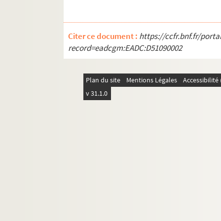
Citer ce document :
https://ccfr.bnf.fr/por
record=eadcgm:EADC:D51090002
Plan du site
Mentions Légales
Accessibilit
v 31.1.0