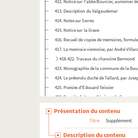
412. Notice sur l'abbé Bourcier, aumônier d
413. Description du Valgaudemar
414. Notes sur Serres
415. Notice sur la Grave
416. Recueil de copies de mémoires, formul
417. La monnaie viennoise, par André Villar
418-422. Travaux du chanoine Bermond
423. Monographie de la commune de la Ba
424. Le prétendu duché de Tallard, par Jo
425. Poésies d'Édouard Teissier
426. Enquête faite par l'évêque de Gap, comm
427. « Le message de Sainte-Jeanne d'Arc », 
Présentation du contenu
428. Résumé sommaire des inventaires manus
Titre
Supplément
429. Propagande régionaliste dans les Haut
Description du contenu
r
430. Aux générations futures, par le D
Laure