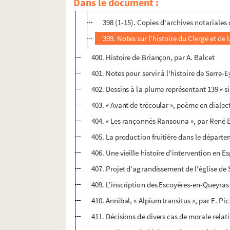
Dans le document :
397 (1-14). Fiches relatives à l'histoire 
398 (1-15). Copies d'archives notariales
399. Notes sur l'histoire du Clerge et de
400. Histoire de Briançon, par A. Balcet
401. Notes pour servir à l'histoire de Serre
402. Dessins à la plume représentant 139 «
403. « Avant de trécoular », poème en dialec
404. « Les rançonnés Ransouna », par René 
405. La production fruitière dans le départ
406. Une vieille histoire d'intervention en 
407. Projet d'agrandissement de l'église de Se
409. L'inscription des Escoyères-en-Queyras
410. Annibal, « Alpium transitus », par E. Pic
411. Décisions de divers cas de morale relati