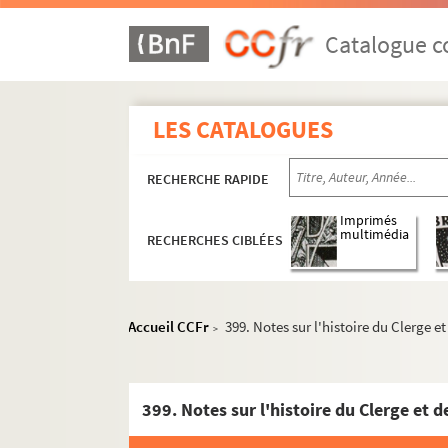
312. Nouvelles médailles frappées à Londre
313. Notes sur les règlements de police de 
Catalogue co
314. Mémoire sur la vallée du Queyras
315. Extrait de la carte du Dauphiné, par Ca
LES CATALOGUES
316. Chansons relatives à l'élection sénator
317. Treize chansons
RECHERCHE RAPIDE
318. Discours sur l'instruction publique
319. Mémoire juridique pour la dame Berger
Imprimés
multimédia
RECHERCHES CIBLÉES
320. Le nouveau Tarquin, comédie en trois a
321. Lettre d'Hippocrate à Damagette
322. Décisions diverses sur les droits d'enre
Accueil CCFr
399. Notes sur l'histoire du Clerge e
>
323. Table alphabétique du journal de l'enr
324. Souvenirs de la retraite de mon ordinat
325. Notes biographiques sur MM. Gaillard, P
399. Notes sur l'histoire du Clerge et d
326. Notices sur N.-D. d'Embrun et le Brianç