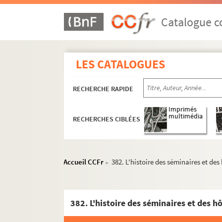
316. Chansons relatives à l'élection sénator
317. Treize chansons
Catalogue co
318. Discours sur l'instruction publique
319. Mémoire juridique pour la dame Berger
LES CATALOGUES
320. Le nouveau Tarquin, comédie en trois a
321. Lettre d'Hippocrate à Damagette
RECHERCHE RAPIDE
322. Décisions diverses sur les droits d'enre
323. Table alphabétique du journal de l'enr
Imprimés
multimédia
RECHERCHES CIBLÉES
324. Souvenirs de la retraite de mon ordinat
325. Notes biographiques sur MM. Gaillard, P
326. Notices sur N.-D. d'Embrun et le Brianç
Accueil CCFr
382. L'histoire des séminaires et de
>
gr
327. Collection de sermons, par M
Dépery,
328-332. Carnets de notes de l'abbé Fran
333. Recueil de notes de philosophie
382. L'histoire des séminaires et des 
334. Recueil de notes diverses (mathématiques