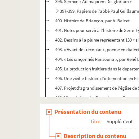
396. Sermon « Ad majorem Dei gloriam »
397-399. Papiers de l'abbé Paul Guillaum
400. Histoire de Briançon, par A. Balcet
401. Notes pour servir à l'histoire de Serre
402. Dessins à la plume représentant 139 «
403. « Avant de trécoular », poème en dialec
404. « Les rançonnés Ransouna », par René 
405. La production fruitière dans le départ
406. Une vieille histoire d'intervention en 
407. Projet d'agrandissement de l'église de Se
409. L'inscription des Escoyères-en-Queyras
410. Annibal, « Alpium transitus », par E. Pic
Présentation du contenu
411. Décisions de divers cas de morale relati
Titre
Supplément
412. Notice sur l'abbé Bourcier, aumônier d
Description du contenu
413. Description du Valgaudemar