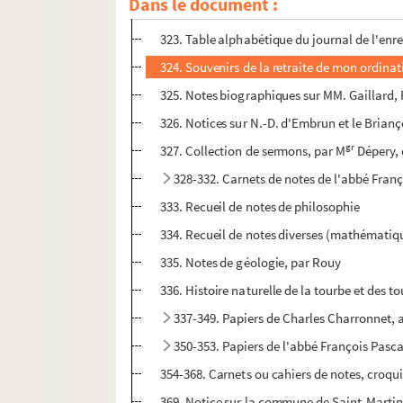
Dans le document :
322. Décisions diverses sur les droits d'enre
323. Table alphabétique du journal de l'enr
324. Souvenirs de la retraite de mon ordinat
325. Notes biographiques sur MM. Gaillard, P
326. Notices sur N.-D. d'Embrun et le Brianç
gr
327. Collection de sermons, par M
Dépery,
328-332. Carnets de notes de l'abbé Fran
333. Recueil de notes de philosophie
334. Recueil de notes diverses (mathématiques
335. Notes de géologie, par Rouy
336. Histoire naturelle de la tourbe et des t
337-349. Papiers de Charles Charronnet, 
350-353. Papiers de l'abbé François Pasca
354-368. Carnets ou cahiers de notes, croquis
369. Notice sur la commune de Saint-Martin