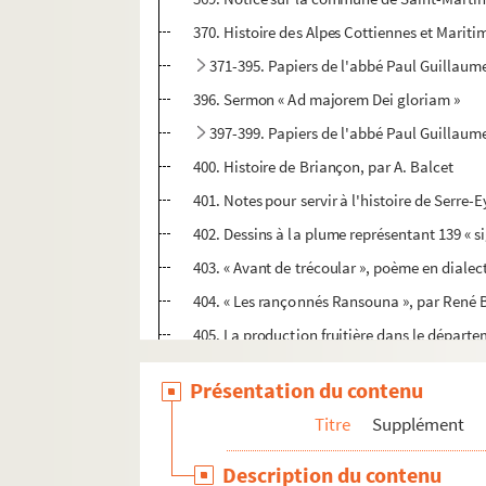
370. Histoire des Alpes Cottiennes et Mariti
371-395. Papiers de l'abbé Paul Guillaum
396. Sermon « Ad majorem Dei gloriam »
397-399. Papiers de l'abbé Paul Guillaum
400. Histoire de Briançon, par A. Balcet
401. Notes pour servir à l'histoire de Serre
402. Dessins à la plume représentant 139 «
403. « Avant de trécoular », poème en dialec
404. « Les rançonnés Ransouna », par René 
405. La production fruitière dans le départ
406. Une vieille histoire d'intervention en 
Présentation du contenu
407. Projet d'agrandissement de l'église de Se
Titre
Supplément
409. L'inscription des Escoyères-en-Queyras
410. Annibal, « Alpium transitus », par E. Pic
Description du contenu