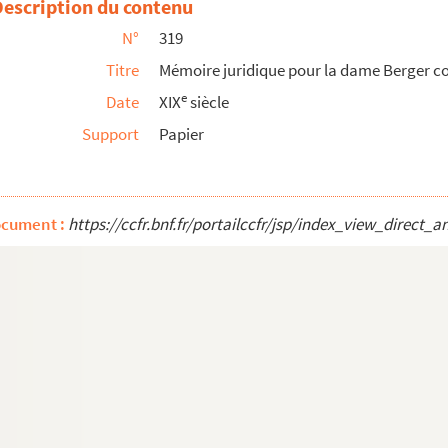
Description du contenu
N°
319
Titre
Mémoire juridique pour la dame Berger c
traites du journal des notaires
e
Date
XIX
siècle
Support
Papier
êtrise
gr
te et le F. Aubin, attribuées à M
Dépery
abbé Gignoux, curé d'Aiguilles. Vie de M. Bourc...
ocument :
https://ccfr.bnf.fr/portailccfr/jsp/index_view_dire
p
ns, morale, histoire, religion, mythologie, et...
 Auguste Estellon, d'Eourres
s Hautes-Alpes