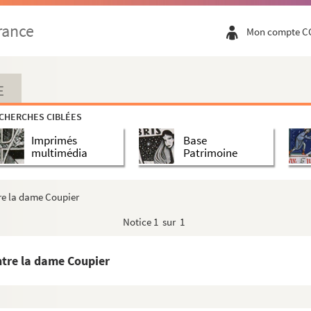
ble, l'un catholique (abbé du Molard), l'autre co...
rance
Mon compte C
Barcillon de Mauvans
r
sistance gratuite (lettres du D
Laurent Berna...
E
CHERCHES CIBLÉES
'Embrun, H. suppl. 266, 155 clichés par Ivan Wil...
Imprimés
Base
multimédia
Patrimoine
r Colomb de Batines
re la dame Coupier
èque du Gouvernement général de l'Algérie (Alge...
Notice
1 sur 1
ançois Vernet
ntre la dame Coupier
(messidor an VIII)
 et Pierre-Joseph-Marie Delafont, derniers subdé...