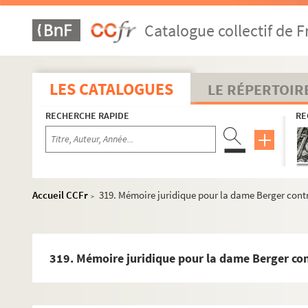
173. Correspondance entre deux curés du diocèse de Greno
Catalogue collectif de F
174. Meditationes in universam philosophiam
175. Critique du nobiliaire de Provence d'Artefeuil, par 
176. Organisation de l'hôpital de Gap et du service de l'as
LES CATALOGUES
LE RÉPERTOIR
177-178. Travaux de Joseph Meizel
RECHERCHE RAPIDE
RE
179. Reproduction photographique du Missel de l'hôpital d
180-181. Travaux de Joseph Meizel
182. Monographie d'Orpierre, par l'abbé André
183. Bibliographie du département des Hautes-Alpes, pa
Accueil CCFr
319. Mémoire juridique pour la dame Berger cont
>
e
184. Manuscrit arabe du XVIII
siècle, versé à la biblioth
185. La viticulture dans les Hautes-Alpes, par Édouard-Fr
186. Sermons religieux
319. Mémoire juridique pour la dame Berger co
187. Abrégé historique du comté de Tallard, par L. Grand 
188. Un modèle d'administration éclairée, Pierre Delafont