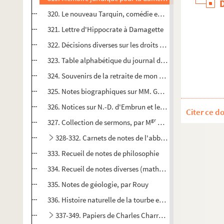
320. Le nouveau Tarquin, comédie en trois actes
321. Lettre d'Hippocrate à Damagette
322. Décisions diverses sur les droits d'enregistrement, ex
323. Table alphabétique du journal de l'enregistrement
324. Souvenirs de la retraite de mon ordination pour la pr
325. Notes biographiques sur MM. Gaillard, Peytieu, Hermit
326. Notices sur N.-D. d'Embrun et le Briançonnais, par l'
Citer ce d
gr
327. Collection de sermons, par M
Dépery, évêque de Ga
328-332. Carnets de notes de l'abbé François Jame
333. Recueil de notes de philosophie
334. Recueil de notes diverses (mathématiques, fortificatio
335. Notes de géologie, par Rouy
336. Histoire naturelle de la tourbe et des tourtières, par
337-349. Papiers de Charles Charronnet, archiviste de