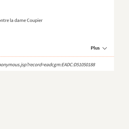
ontre la dame Coupier
Plus
ct_anonymous.jsp?record=eadcgm:EADC:D51050188