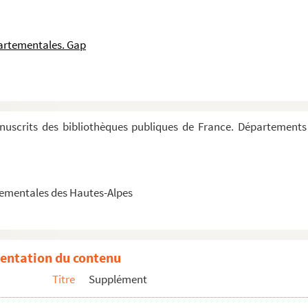
o ad corpora simplicia et mixta »
partementales. Gap
ésies, discours, sermons, correspondance, histoire, ...
e française
uscrits des bibliothèques publiques de France. Départements
ti-compagnon
 Tallard
tementales des Hautes-Alpes
vier 1869
entation du contenu
Titre
Supplément
ame Coupier