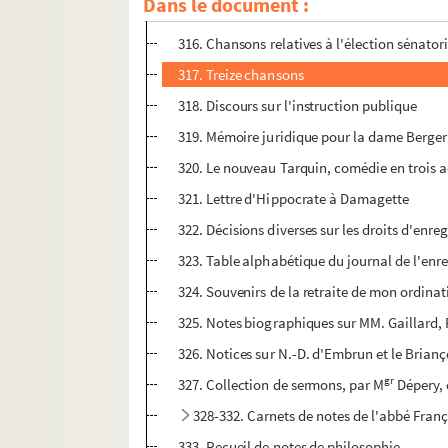
Dans le document :
315. Extrait de la carte du Dauphiné, par Ca
316. Chansons relatives à l'élection sénator
317. Treize chansons
318. Discours sur l'instruction publique
319. Mémoire juridique pour la dame Berger
320. Le nouveau Tarquin, comédie en trois a
321. Lettre d'Hippocrate à Damagette
322. Décisions diverses sur les droits d'enre
323. Table alphabétique du journal de l'enr
324. Souvenirs de la retraite de mon ordinat
325. Notes biographiques sur MM. Gaillard, P
326. Notices sur N.-D. d'Embrun et le Brianç
gr
327. Collection de sermons, par M
Dépery,
328-332. Carnets de notes de l'abbé Fran
333. Recueil de notes de philosophie