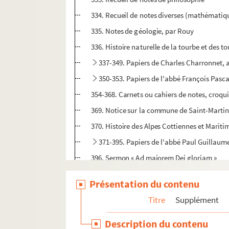
334. Recueil de notes diverses (mathématiques
335. Notes de géologie, par Rouy
336. Histoire naturelle de la tourbe et des t
337-349. Papiers de Charles Charronnet, 
350-353. Papiers de l'abbé François Pasca
354-368. Carnets ou cahiers de notes, croquis
369. Notice sur la commune de Saint-Martin
370. Histoire des Alpes Cottiennes et Mariti
371-395. Papiers de l'abbé Paul Guillaum
396. Sermon « Ad majorem Dei gloriam »
397-399. Papiers de l'abbé Paul Guillaum
Présentation du contenu
400. Histoire de Briançon, par A. Balcet
Titre
Supplément
401. Notes pour servir à l'histoire de Serre
402. Dessins à la plume représentant 139 «
Description du contenu