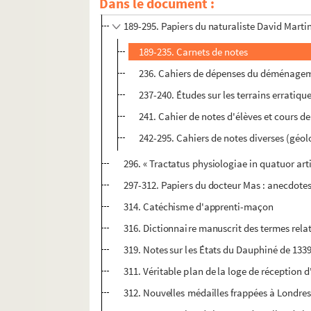
Dans le document :
188. Un modèle d'administration éclairée, P
189-295. Papiers du naturaliste David Marti
189-235. Carnets de notes
236. Cahiers de dépenses du déménagem
237-240. Études sur les terrains erratiqu
241. Cahier de notes d'élèves et cours d
242-295. Cahiers de notes diverses (géol
296. « Tractatus physiologiae in quatuor art
297-312. Papiers du docteur Mas : anecdotes
314. Catéchisme d'apprenti-maçon
316. Dictionnaire manuscrit des termes relat
319. Notes sur les États du Dauphiné de 133
311. Véritable plan de la loge de réceptio
312. Nouvelles médailles frappées à Londre