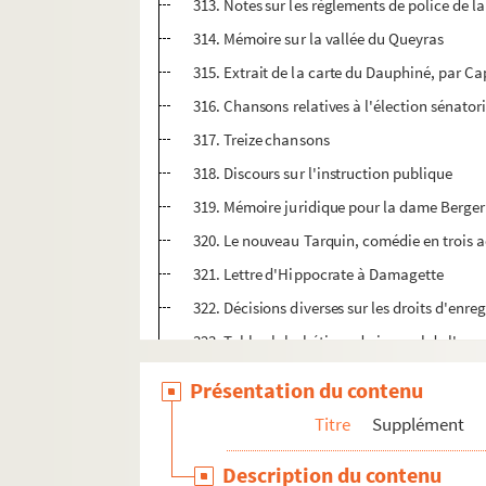
313. Notes sur les règlements de police de 
314. Mémoire sur la vallée du Queyras
315. Extrait de la carte du Dauphiné, par Ca
316. Chansons relatives à l'élection sénator
317. Treize chansons
318. Discours sur l'instruction publique
319. Mémoire juridique pour la dame Berger
320. Le nouveau Tarquin, comédie en trois a
321. Lettre d'Hippocrate à Damagette
322. Décisions diverses sur les droits d'enre
323. Table alphabétique du journal de l'enr
324. Souvenirs de la retraite de mon ordinat
Présentation du contenu
325. Notes biographiques sur MM. Gaillard, P
Titre
Supplément
326. Notices sur N.-D. d'Embrun et le Brianç
Description du contenu
gr
327. Collection de sermons, par M
Dépery,