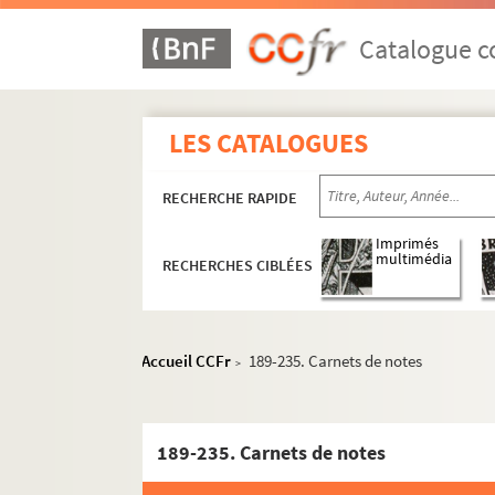
151-152. Papiers de Clément Amat
153. Moralité en images
Catalogue co
154. Mayonnaise d'alphabet et autres faribo
155-157. Trois fusains d'Émile Guigues
LES CATALOGUES
158. 36 Sermons ou fragments de sermons, pr
159. OEuvres de Pellisson
RECHERCHE RAPIDE
160. Cours de philosophie, en latin
161. Extrait des mémoires de Farnaud, secré
Imprimés
multimédia
RECHERCHES CIBLÉES
162. Nobiliaire des Hautes-Alpes (notes ré
163-1-2. Monographies de la Pisse (Pelvoux), 
164-1-4. Cahiers de chansons et poésies div
Accueil CCFr
189-235. Carnets de notes
>
165. Bibliographie du Dauphiné, par Paul 
166. Notes sur la vallée de Freissinières et l
gr
167. Matériaux réunis par M
Dépery, évêque
189-235. Carnets de notes
168. Plans de reconstitution du château de T