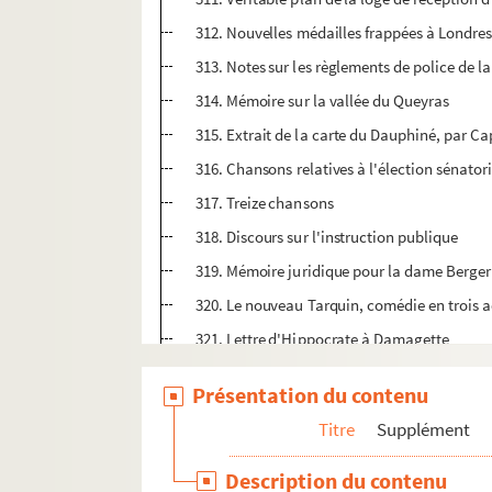
312. Nouvelles médailles frappées à Londre
313. Notes sur les règlements de police de 
314. Mémoire sur la vallée du Queyras
315. Extrait de la carte du Dauphiné, par Ca
316. Chansons relatives à l'élection sénator
317. Treize chansons
318. Discours sur l'instruction publique
319. Mémoire juridique pour la dame Berger
320. Le nouveau Tarquin, comédie en trois a
321. Lettre d'Hippocrate à Damagette
322. Décisions diverses sur les droits d'enre
Présentation du contenu
323. Table alphabétique du journal de l'enr
Titre
Supplément
324. Souvenirs de la retraite de mon ordinat
325. Notes biographiques sur MM. Gaillard, P
Description du contenu