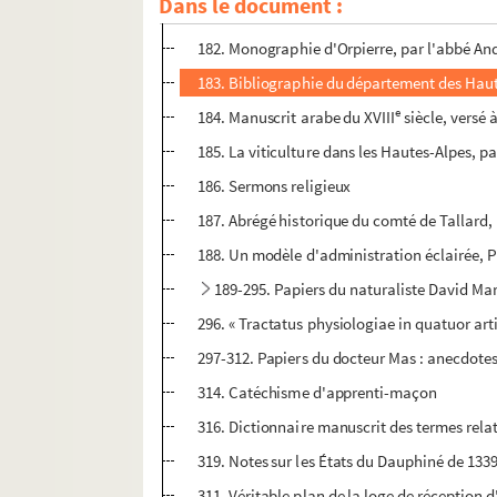
Dans le document :
180-181. Travaux de Joseph Meizel
182. Monographie d'Orpierre, par l'abbé An
183. Bibliographie du département des Hau
e
184. Manuscrit arabe du XVIII
siècle, versé 
185. La viticulture dans les Hautes-Alpes, 
186. Sermons religieux
187. Abrégé historique du comté de Tallard, 
188. Un modèle d'administration éclairée, P
189-295. Papiers du naturaliste David Mar
296. « Tractatus physiologiae in quatuor art
297-312. Papiers du docteur Mas : anecdotes
314. Catéchisme d'apprenti-maçon
316. Dictionnaire manuscrit des termes relat
319. Notes sur les États du Dauphiné de 133
311. Véritable plan de la loge de réceptio