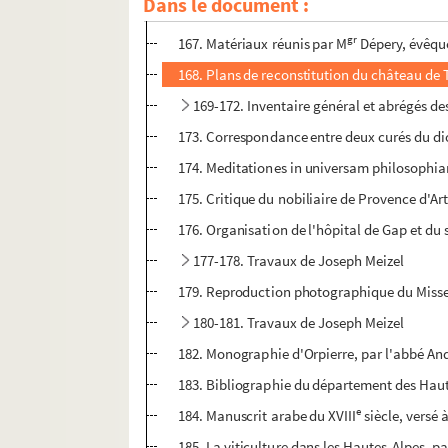
Dans le document :
166. Notes sur la vallée de Freissinières et l
gr
167. Matériaux réunis par M
Dépery, évêque
168. Plans de reconstitution du château de T
169-172. Inventaire général et abrégés de
173. Correspondance entre deux curés du dio
174. Meditationes in universam philosophi
175. Critique du nobiliaire de Provence d'Ar
176. Organisation de l'hôpital de Gap et du s
177-178. Travaux de Joseph Meizel
179. Reproduction photographique du Missel 
180-181. Travaux de Joseph Meizel
182. Monographie d'Orpierre, par l'abbé An
183. Bibliographie du département des Hau
e
184. Manuscrit arabe du XVIII
siècle, versé 
185. La viticulture dans les Hautes-Alpes, 