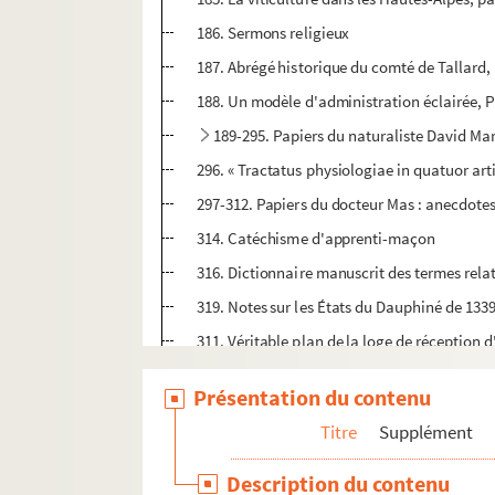
186. Sermons religieux
187. Abrégé historique du comté de Tallard, 
188. Un modèle d'administration éclairée, P
189-295. Papiers du naturaliste David Mar
296. « Tractatus physiologiae in quatuor art
297-312. Papiers du docteur Mas : anecdotes
314. Catéchisme d'apprenti-maçon
316. Dictionnaire manuscrit des termes relat
319. Notes sur les États du Dauphiné de 133
311. Véritable plan de la loge de réceptio
312. Nouvelles médailles frappées à Londre
Présentation du contenu
313. Notes sur les règlements de police de 
Titre
Supplément
314. Mémoire sur la vallée du Queyras
315. Extrait de la carte du Dauphiné, par Ca
Description du contenu