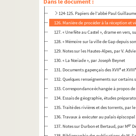
Dans le document :
123. « Abrégé historique de l'église et des év
124-125. Papiers de l'abbé Paul Guillaum
126. Manière de procéder à la réception et 
127. « Une fête au Castel », drame en vers, su
128. « Mémoire sur la ville de Gap depuis so
129. Notes sur les Hautes-Alpes, par V. Advie
130. « La Nœiade », par Joseph Beynet
e
131. Documents gapençais des XVII
et XVIII
132. Quelques renseignements sur certains su
133. Correspondance échangée à propos de la
134. Essais de géographie, études préparatoi
135. Traité des rivières et des torrents, par le
136. Travaux à exécuter au palais épiscopal d
gr
137. Notes sur Durbon et Bertaud, par M
Dé
138. Bibliographie des publications de M. l'