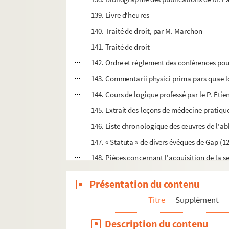
139. Livre d'heures
140. Traité de droit, par M. Marchon
141. Traité de droit
142. Ordre et règlement des conférences pou
143. Commentarii physici prima pars quae 
144. Cours de logique professé par le P. Éti
145. Extrait des leçons de médecine pratique 
146. Liste chronologique des œuvres de l'ab
147. « Statuta » de divers évêques de Gap (12
148. Pièces concernant l'acquisition de la s
149. Petit discours pour être prononcé à l'ou
Présentation du contenu
150. Abrégé de l'histoire de la ville de Tall
Titre
Supplément
151-152. Papiers de Clément Amat
153. Moralité en images
Description du contenu