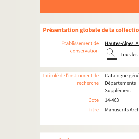
106. Fragment d'une chronique de Saint-An
107. Histoire hagiologique du diocèse de Ga
108. « Comedia », pièce en patois des Alpes,
Présentation globale de la collecti
109. Mémoire historique militaire sur Gap et
Etablissement de
Hautes-Alpes. 
110-111. Travaux de l'abbé Gaillaud
conservation
Tous les
er
112. Histoire de François I
(t. I)
g
113-114. Histoire de la condamnation de M
Intitulé de l'instrument de
Catalogue génér
115. Pratique de neuvaine à l'honneur de la T
recherche
Départements 
116. « Les nobles et leurs biens dans les Hau
Supplément
117. « Historique de Mont-Dauphin », par le
Cote
14-463
118-119. Travaux de M. Mourre, percepteu
Titre
Manuscrits Arc
120. Extrait des mémoires et abrégé historiqu
121. Missel d'Embrun (copie du ms H suppl.
122. Traité de droit romain, en latin