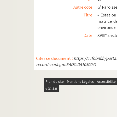
Autre cote
G' Paroisse
Titre
« Estat ou 
matrice de
environs » 
e
Date
XVIII
siècl
Citer ce document :
https://ccfr.bnf.fr/por
record=eadcgm:EADC:D51030041
Plan du site
Mentions Légales
Accessibilit
v 31.1.0