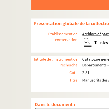
Présentation globale de la collecti
Supplément
Etablissement de
Archives départ
2. Copie du Procès-verbal de la généralité d
conservation
Tous les
3. Livre de Saint-Julien, inventaire et recue
os
4. Extraits des manuscrits cotés n
6 à 8,
Intitulé de l'instrument de
Catalogue génér
5. Généalogie des Goyard
recherche
Départements — 
6. Livre de raison des Goyard
Cote
2-31
7. Livre de raison de François et Joseph 
Titre
Manuscrits des 
8. Cahier de notes de Jacques Goyard
9. Coutumes de Saint-Pierre-le-Moûtier (
10. « Instruction sur l'Édit portant créat
Dans le document :
11. Discours prononcé le 16 mars 1789 par M.