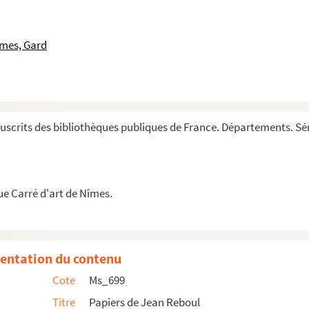
îmes, Gard
scrits des bibliothèques publiques de France. Départements. Sér
ue Carré d'art de Nîmes.
e avec Jean Reboul et à son sujet
les
entation du contenu
eboul
Cote
Ms_699
an Reboul
Titre
Papiers de Jean Reboul
Reboul