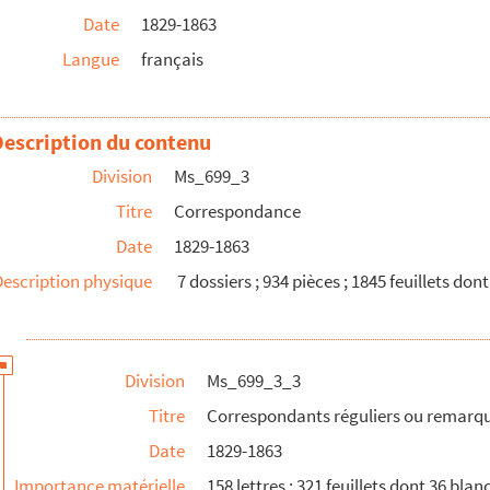
Date
1829-1863
 Jean Reboul
Langue
français
mes, à Jean Reboul
ier à Jean Reboul
Circourt à Jean Reboul
Description du contenu
et à Jean Reboul
Division
Ms_699_3
bet à Jean Reboul
Titre
Correspondance
uise de Dreux-Brézé à Jean Reboul
Date
1829-1863
à Jean Reboul
Description physique
7 dossiers ; 934 pièces ; 1845 feuillets don
Reboul
n Reboul
oul
Division
Ms_699_3_3
 Jean Reboul
Titre
Correspondants réguliers ou remarq
n Reboul
Date
1829-1863
Reboul
Importance matérielle
158 lettres ; 321 feuillets dont 36 blan