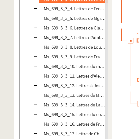
Ms_699_3_3_4. Lettres de Ferdinand de Capmas à
Ms_699_3_3_5. Lettres de Mgr Cart, évêque de Nî
Ms_699_3_3_6. Lettres de Claude Joseph de Cherr
Ms_699_3_3_7. Lettres d'Adolphe et Anastasie de 
Ms_699_3_3_8. Lettres de Louise et Hippolyte Col
Ms_699_3_3_9. Lettres de François-Zénon Collom
Ms_699_3_3_10. Lettres du marquis et de la marq
Ms_699_3_3_11. Lettres d'Alexandre Dumas père 
Ms_699_3_3_12. Lettres à Joseph Dumas à Jean 
Ms_699_3_3_13. Lettres de Mgr Dupanloup à Jea
Ms_699_3_3_14. Lettres de Lamartine à Jean Reb
Ms_699_3_3_15. Lettres du comte de Marcellus à
Ms_699_3_3_16. Lettres de Frédéric Mistral à Jea
Ms_699_3_3_17. Lettre de Charles Nodier à Jean 