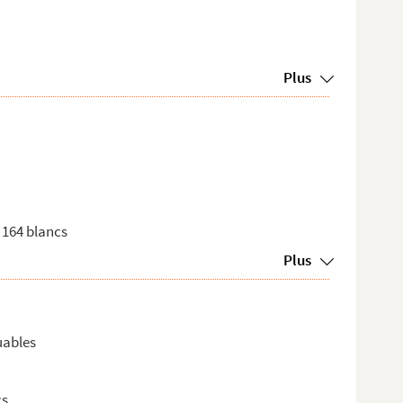
Plus
t 164 blancs
Plus
uables
cs