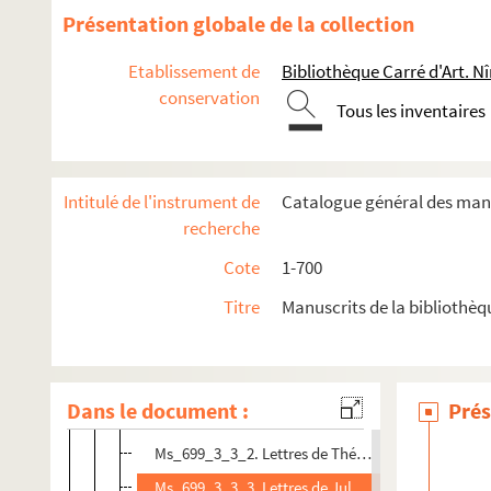
Présentation globale de la collection
Ms_696. Papiers Maruejol
Ms_696B. Notes d'épigraphie.
Etablissement de
Bibliothèque Carré d'Art. N
Ms_697. Papiers Mazel.
conservation
Tous les inventaires
Ms_698. Papiers de Pierre Guérin.
Ms_699. Papiers de Jean Reboul
Intitulé de l'instrument de
Catalogue général des manu
Ms_699_1. Poésies
recherche
Ms_699_2. Pièces de théâtre
Cote
1-700
Ms_699_3. Correspondance
Titre
Manuscrits de la bibliothèq
Ms_699_3_1. Correspondance familiale
Ms_699_3_2. Correspondance de Marcellin de Fresn
Ms_699_3_3. Correspondants réguliers ou remarquab
Dans le document :
Prés
Ms_699_3_3_1. Lettres de Louis Astouin à Jean R
Ms_699_3_3_2. Lettres de Théodore Aubanel à Je
Ms_699_3_3_3. Lettres de Jules Canonge à Jean 