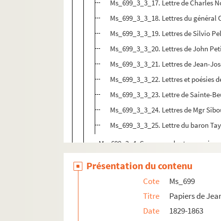
Ms_699_3_3_17. Lettre de Charles N
Ms_699_3_3_18. Lettres du général 
Ms_699_3_3_19. Lettres de Silvio Pe
Ms_699_3_3_20. Lettres de John Pet
Ms_699_3_3_21. Lettres de Jean-Jos
Ms_699_3_3_22. Lettres et poésies 
Ms_699_3_3_23. Lettre de Sainte-Be
Ms_699_3_3_24. Lettres de Mgr Sibo
Ms_699_3_3_25. Lettre du baron Tay
Ms_699_3_4. Correspondants occasionnel
Ms_699_3_5. Correspondants occasionne
Présentation du contenu
Ms_699_3_6. Poésies dédiées ou adressé
Cote
Ms_699
Ms_699_3_7. Poésies dédiées ou adressée
Titre
Papiers de Jea
Ms_700. Le Sar Péladan et les frères Placide
Date
1829-1863