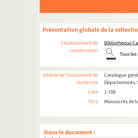
Ms_695. Manuscrits d'ouvrages pour la plupart
Ms_696. Papiers Maruejol
Ms_696B. Notes d'épigraphie.
Présentation globale de la collecti
Ms_697. Papiers Mazel.
Etablissement de
Bibliothèque Ca
Ms_698. Papiers de Pierre Guérin.
conservation
Ms_699. Papiers de Jean Reboul
Tous les
Ms_699_1. Poésies
Ms_699_2. Pièces de théâtre
Intitulé de l'instrument de
Catalogue génér
recherche
Départements. S
Ms_699_3. Correspondance
Cote
1-700
Ms_699_3_1. Correspondance familiale
Titre
Manuscrits de l
Ms_699_3_2. Correspondance de Marce
Ms_699_3_3. Correspondants réguliers 
Ms_699_3_3_1. Lettres de Louis Ast
Dans le document :
Ms_699_3_3_2. Lettres de Théodore