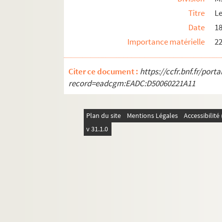
Titre
L
Date
1
Importance matérielle
22
Citer ce document :
https://ccfr.bnf.fr/por
record=eadcgm:EADC:D50060221A11
Plan du site
Mentions Légales
Accessibilit
v 31.1.0