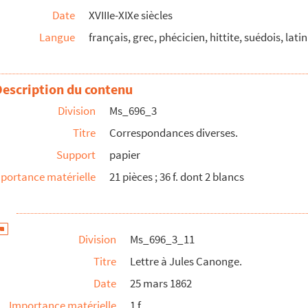
Date
XVIIIe-XIXe siècles
Langue
français, grec, phécicien, hittite, suédois, latin
Description du contenu
Division
Ms_696_3
e l'intérieur au citoyen Roger Professeur de belles lettr...
Titre
Correspondances diverses.
 central » par les professeurs de l'école centrale du Gard.
Support
papier
inistration centrale.
portance matérielle
21 pièces ; 36 f. dont 2 blancs
 latin à l'exception d'un texte de 1541 qui est en ...
Division
Ms_696_3_11
îmes et l'École Centrale du Gard.
Titre
Lettre à Jules Canonge.
Date
25 mars 1862
Importance matérielle
1 f.