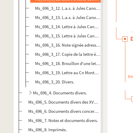
Ms_696_3_12. L.a.s. à Jules Canonge.
Ms_696_3_13. L.a.s. à Jules Canonge.
Ms_696_3_14. Lettre à Jules Canonge.
Ms_696_3_15. Lettre à Jules Canonge.
Ms_696_3_16. Note signée adressée à M. Brunet.
Ms_696_3_17. Copie de la lettre écrite par le Ministre d
Ms_696_3_18. Brouillon d'une lettre adressée au « Juri
Ms_696_3_19. Lettre au Cn Montégut membre de l'adm
Im
Ms_696_3_20. Divers.
Ms_696_4. Documents divers.
Ms_696_5. Documents divers des XVe et XVIe siècles, tous en
Ms_696_6. Documents divers concernant principalement N
Ms_696_7. Notes et documents divers.
Ms_696_8. Imprimés.