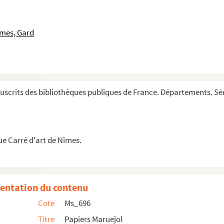
 copies d'inscriptions.
îmes, Gard
.
scrits des bibliothèques publiques de France. Départements. Sér
ciété de Médecine du Gard.
éfet du Gard.
ue Carré d'art de Nîmes.
 nismes le 7 7bre 1825 au sujet de la demande en autorisat...
entation du contenu
Cote
Ms_696
Titre
Papiers Maruejol