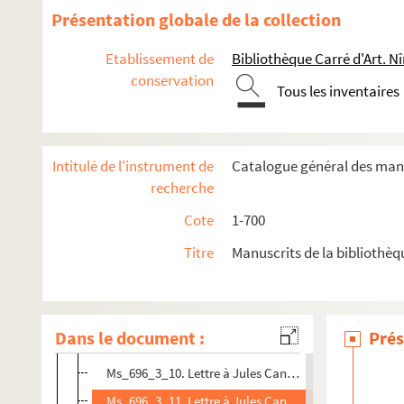
Présentation globale de la collection
Ms_696_1. Notes d'épigraphie, recherches étymologiques,
Etablissement de
Bibliothèque Carré d'Art. N
Ms_696_2. Notes d'épigraphie, notes et documents divers
conservation
Ms_696_3. Correspondances diverses.
Tous les inventaires
Ms_696_3_1. L.a.s. adressée à « très Cher Confrère ».
Ms_696_3_2. L.a.s. au général d'Albignac.
Intitulé de l'instrument de
Catalogue général des manu
Ms_696_3_3. L.a.s. à Mr Solimani, Président de la So
recherche
Ms_696_3_4. Lettre à Monsieur le Conseiller d'état, Pr
Cote
1-700
Ms_696_3_5. L.a.s. au président Solimani.
Titre
Manuscrits de la bibliothèq
Ms_696_3_6. L.a.s. au préfet du Gard.
Ms_696_3_7. Copie de la lettre écrite à m. Le Maire de
Ms_696_3_8. Lettre à Ma très chère soeur.
Dans le document :
Prés
Ms_696_3_9. Lettre à Jules Canonge.
Ms_696_3_10. Lettre à Jules Canonge.
Ms_696_3_11. Lettre à Jules Canonge.