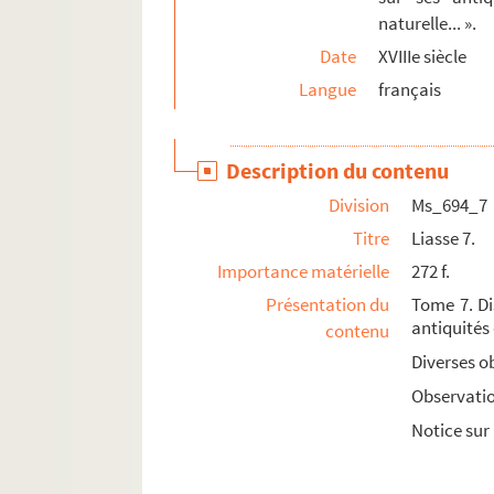
naturelle... ».
Date
XVIIIe siècle
Langue
français
Description du contenu
Division
Ms_694_7
Titre
Liasse 7.
Importance matérielle
272 f.
Présentation du
Tome 7. Di
antiquités 
contenu
Diverses ob
Observati
Notice sur