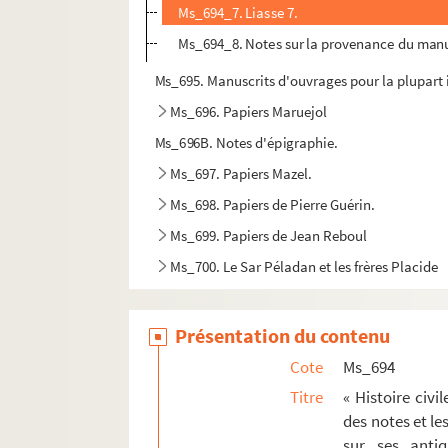
Ms_694_7. Liasse 7.
Ms_694_8. Notes sur la provenance du manus
Ms_695. Manuscrits d'ouvrages pour la plupart
Ms_696. Papiers Maruejol
Ms_696B. Notes d'épigraphie.
Ms_697. Papiers Mazel.
Ms_698. Papiers de Pierre Guérin.
Ms_699. Papiers de Jean Reboul
Ms_700. Le Sar Péladan et les frères Placide
Présentation du contenu
Cote
Ms_694
Titre
« Histoire civi
des notes et le
sur ses antiq