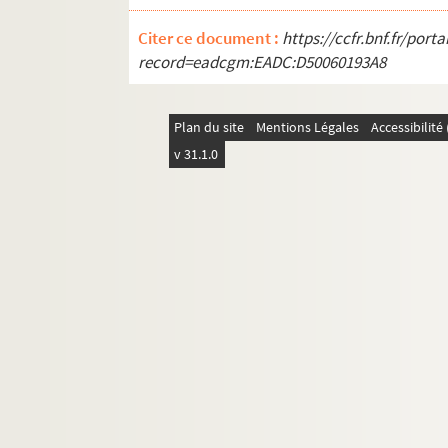
Citer ce document :
https://ccfr.bnf.fr/por
record=eadcgm:EADC:D50060193A8
Plan du site
Mentions Légales
Accessibilit
v 31.1.0