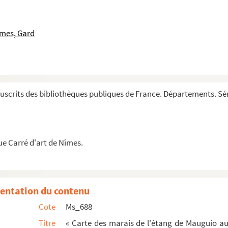
îmes, Gard
 son embouchure (échelle de 1/200.000).
 à la Cour, au nombre de vingt-deux pour le thé...
n et ses bénéficiaires.
scrits des bibliothèques publiques de France. Départements. Sér
ur le territoire de Modène (Vaucluse).
rin, par Eugène Trenquier ».
ue Carré d'art de Nîmes.
usicale, théorique, pratique et physique.
entation du contenu
Cote
Ms_688
Titre
« Carte des marais de l'étang de Mauguio au