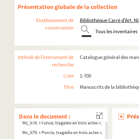
Présentation globale de la collection
Ms_666. Oeuvres.
Ms_667. Chansons et poésies diverses.
Etablissement de
Bibliothèque Carré d'Art. N
Ms_668. Carte du cours du Gardon depuis ses sources jusqu'à
conservation
Tous les inventaires
Ms_669. Quittances délivrées à M. Fajon-Boissière, conseiller
Ms_670. Maçonnerie écossaise.
Ms_671. Copie de documents concernant la leyde de Tarasco
Intitulé de l'instrument de
Catalogue général des manu
recherche
Ms_672. Registre des payements faits pour les terres situées s
Ms_673. « Mémoire pour servir à l'histoire de la ville de Montf
Cote
1-700
Ms_674. « Guide de Nîmes en vers libres ».
Titre
Manuscrits de la bibliothèq
Ms_675. « Fleurs de garrigues ».
Ms_676. Plan de la ville de Nîmes vers 1825.
Ms_677. Principes d'orchestration et traité de composition m
Dans le document :
Prés
Ms_678. « Fulvie, tragédie en trois actes ».
Ms_679. « Porcie, tragédie en trois actes ».