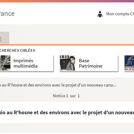
'affaire Tubeuf (1670 à 1816).
rance
Mon compte C
E
CHERCHES CIBLÉES
Imprimés
Base
multimédia
Patrimoine
'Immortalité.
 au R'hosne et des environs avec le projet d'un nouveau cana...
ier 1684 jusqu'au 20 juillet 1790.
uidation de pension, concernant le général baro...
Notice
1 sur 1
volution, l'Empire et la Restauration.
o au R'hosne et des environs avec le projet d'un nouveau
ncipalement au Languedoc.
.