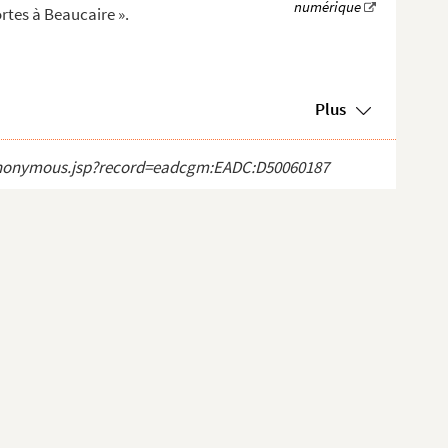
rtes à Beaucaire ».
Plus
ct_anonymous.jsp?record=eadcgm:EADC:D50060187