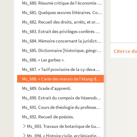
Ms_680. Résumé critique de l'économie orthodoxe.
Ms_681. Quelques œuvres littéraires. Contes et nouvelles.
Ms_682. Recueil des droits, arrêts, et ordonnances pour la p
Ms_683. Extrait des privilèges conférés par les rois et reines
Ms_684. Mémoire concernant la juridiction de MM. les Commiss
Ms_685. Dictionnaire [historique, géographique et biograph
Citer ce d
Ms_686. « Les gerbes ».
Ms_687. « Tarif provisoire de la cy-devant province de Langue
Ms_688. « Carte des marais de l'étang de Mauguio au R'hosne 
Ms_689. Grade d'apprenti.
Ms_690. Extrait du compoix de Vézenobre fait en l'année 1691
Ms_691. Cours de théologie du professeur Levade (commencé
Ms_692. Recueil de poésies.
Ms_693. Travaux de botanique de Gustave Cabanès
Ms_694. « Histoire civile, ecclésiastique, et littéraire de la