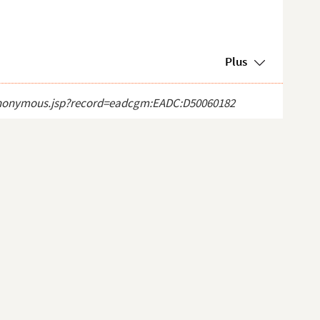
Plus
ct_anonymous.jsp?record=eadcgm:EADC:D50060182