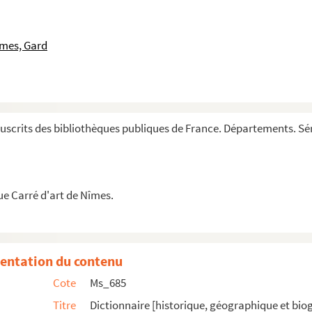
îmes, Gard
 son embouchure (échelle de 1/200.000).
 à la Cour, au nombre de vingt-deux pour le thé...
n et ses bénéficiaires.
scrits des bibliothèques publiques de France. Départements. Sér
ur le territoire de Modène (Vaucluse).
rin, par Eugène Trenquier ».
ue Carré d'art de Nîmes.
usicale, théorique, pratique et physique.
entation du contenu
Cote
Ms_685
Titre
Dictionnaire [historique, géographique et bi