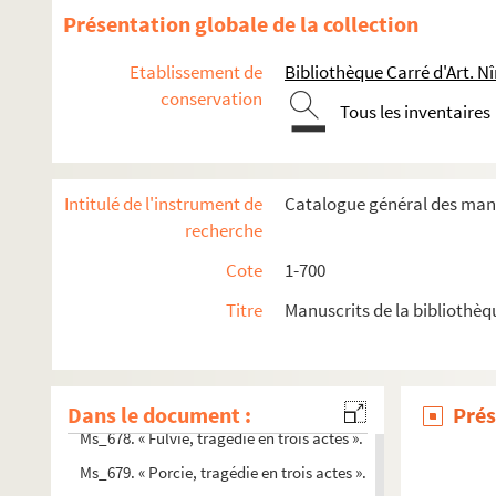
Présentation globale de la collection
Ms_666. Oeuvres.
Ms_667. Chansons et poésies diverses.
Etablissement de
Bibliothèque Carré d'Art. N
Ms_668. Carte du cours du Gardon depuis ses sources jusqu'à
conservation
Tous les inventaires
Ms_669. Quittances délivrées à M. Fajon-Boissière, conseiller
Ms_670. Maçonnerie écossaise.
Ms_671. Copie de documents concernant la leyde de Tarasco
Intitulé de l'instrument de
Catalogue général des manu
recherche
Ms_672. Registre des payements faits pour les terres situées s
Ms_673. « Mémoire pour servir à l'histoire de la ville de Montf
Cote
1-700
Ms_674. « Guide de Nîmes en vers libres ».
Titre
Manuscrits de la bibliothèq
Ms_675. « Fleurs de garrigues ».
Ms_676. Plan de la ville de Nîmes vers 1825.
Ms_677. Principes d'orchestration et traité de composition m
Dans le document :
Prés
Ms_678. « Fulvie, tragédie en trois actes ».
Ms_679. « Porcie, tragédie en trois actes ».