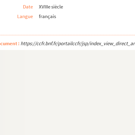
Date
XVIIIe siècle
Langue
français
rovince de Languedoc.
, comtes et comtesses de Provence, à Antoine d...
aires présidents pour le roi aux États de Langue...
ocument :
https://ccfr.bnf.fr/portailccfr/jsp/index_view_dire
ique] du Dauphiné.
doc, divisée aujourd'huy en départemens, distri...
et des environs avec le projet d'un nouveau cana...
.
 le 12 novembre 1801).
 ville de Nismes, avec des notes et les preuve...