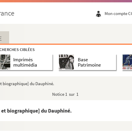
'affaire Tubeuf (1670 à 1816).
rance
Mon compte C
E
CHERCHES CIBLÉES
Imprimés
Base
multimédia
Patrimoine
'Immortalité.
et biographique] du Dauphiné.
ier 1684 jusqu'au 20 juillet 1790.
uidation de pension, concernant le général baro...
Notice
1 sur 1
volution, l'Empire et la Restauration.
 et biographique] du Dauphiné.
ncipalement au Languedoc.
.