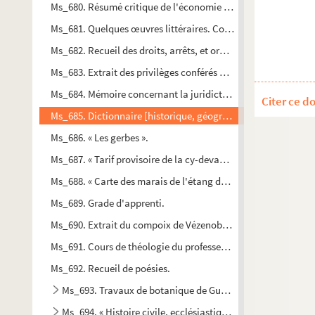
Ms_680. Résumé critique de l'économie orthodoxe.
Ms_681. Quelques œuvres littéraires. Contes et nouvelles.
Ms_682. Recueil des droits, arrêts, et ordonnances pour la p
Ms_683. Extrait des privilèges conférés par les rois et reines
Ms_684. Mémoire concernant la juridiction de MM. les Commiss
Citer ce d
Ms_685. Dictionnaire [historique, géographique et biograph
Ms_686. « Les gerbes ».
Ms_687. « Tarif provisoire de la cy-devant province de Langue
Ms_688. « Carte des marais de l'étang de Mauguio au R'hosne 
Ms_689. Grade d'apprenti.
Ms_690. Extrait du compoix de Vézenobre fait en l'année 1691
Ms_691. Cours de théologie du professeur Levade (commencé
Ms_692. Recueil de poésies.
Ms_693. Travaux de botanique de Gustave Cabanès
Ms_694. « Histoire civile, ecclésiastique, et littéraire de la