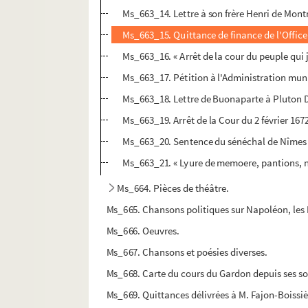
Ms_663_14. Lettre à son frère Henri de Mon
Ms_663_15. Quittance de finance de l'Office
Ms_663_16. « Arrêt de la cour du peuple qu
Ms_663_17. Pétition à l'Administration munic
Ms_663_18. Lettre de Buonaparte à Pluton D
Ms_663_19. Arrêt de la Cour du 2 février 167
Ms_663_20. Sentence du sénéchal de Nîmes pou
Ms_663_21. « Lyure de memoere, pantions, na
Ms_664. Pièces de théâtre.
Ms_665. Chansons politiques sur Napoléon, les 
Ms_666. Oeuvres.
Ms_667. Chansons et poésies diverses.
Ms_668. Carte du cours du Gardon depuis ses so
Ms_669. Quittances délivrées à M. Fajon-Boissièr