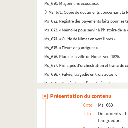
Ms_670. Maçonnerie écossaise.
Ms_671. Copie de documents concernant la le
Ms_672. Registre des payements faits pour les te
Ms_673. « Mémoire pour servir à l'histoire de la 
Ms_674. « Guide de Nîmes en vers libres ».
Ms_675. « Fleurs de garrigues ».
Ms_676. Plan de la ville de Nîmes vers 1825.
Ms_677. Principes d'orchestration et traité de 
Ms_678. « Fulvie, tragédie en trois actes ».
Ms_679. « Porcie, tragédie en trois actes ».
Ms_680. Résumé critique de l'économie orthod
Présentation du contenu
Ms_681. Quelques œuvres littéraires. Contes et 
Cote
Ms_663
Ms_682. Recueil des droits, arrêts, et ordonna
Titre
Documents his
Ms_683. Extrait des privilèges conférés par les r
Languedoc.
Ms_684. Mémoire concernant la juridiction de M