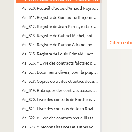
Ms_610. Recueil d'actes d'Arnaud Noyre, notaire à Nîmes
Ms_611. Registre de Guillaume Briçonnet, notaire au Collet,
Ms_612. Registre de Jean Perret, notaire à Nîmes
Ms_613. Registre de Gabriel Michel, notaire à Alès
Citer ce d
Ms_614. Registre de Ramon Alirand, notaire à Nîmes
Ms_615. Registre de Louis Grimaldi, notaire à Nîmes
Ms_616. « Livre des contracts faicts et passés par Loys Barthél
Ms_617. Documents divers, pour la plupart relatifs à Nîmes 
Ms_618. Copies de traités et autres documents politiques
Ms_619. Rubriques des contrats passés par Jacques Amalric, no
Ms_620. Livre des contrats de Barthelemy d'Alès, passés par d
Ms_621. Livre des contrats de Jean Rovière, notaire à Saint-J
Ms_622. « Livre des contrats recueillis tant de diverses notes
Ms_623. « Reconnaissances et autres actes concernant le fief