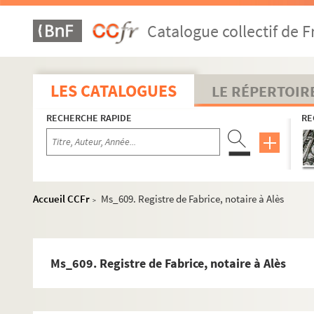
Ms_581. Registre de Bruguière, notaire à Sauve.
Catalogue collectif de F
Ms_582. Fragment d'un registre de Bernard Darbousse, notair
Ms_583. Actes de Pierre de Usace, notaire à Saint-Jean-de-Ma
Ms_584. Registre de Pons Robert, notaire à Alès.
LES CATALOGUES
LE RÉPERTOIR
Ms_585. Registre de Durand Bonafous, notaire à Sauve.
RECHERCHE RAPIDE
RE
Ms_586. Manuel d'Estienne Marcellety, notaire royal à Alès.
Ms_587. Manuel d'Estienne Marcellety, notaire royal à Alès (1
Ms_588. Manuel d'Estienne Marcellety, notaire royal à Alès.
Ms_589. Registre de Pierre Barthelemy, notaire à Alès.
Accueil CCFr
Ms_609. Registre de Fabrice, notaire à Alès
>
Ms_590. Registre de Jacques Verdeilhan, notaire à Alès.
Ms_591. Registre de Jacques Barnier, notaire à Nîmes.
Ms_592. Registre de Falquet Barnier, notaire à Nîmes (1493-1
Ms_609. Registre de Fabrice, notaire à Alès
Ms_593. Registre de Falquet Barnier, notaire à Nîmes (1491-1
Ms_594. Registre d'Étienne Debar, notaire à Alès.