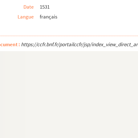
Date
1531
Langue
français
 en Gévaudan
ocument :
https://ccfr.bnf.fr/portailccfr/jsp/index_view_dire
émy, habitant de la Ville d'Allez »
ou au Languedoc.
taire à Alès (février 1578 à janvier 1608)
ivers notaires (1587-1627)
ean-de-Valériscle (1609-1631). Rubrique général...
 que extraicts appartenant à Barthelemy d'Alai...
 de Boimaux ».