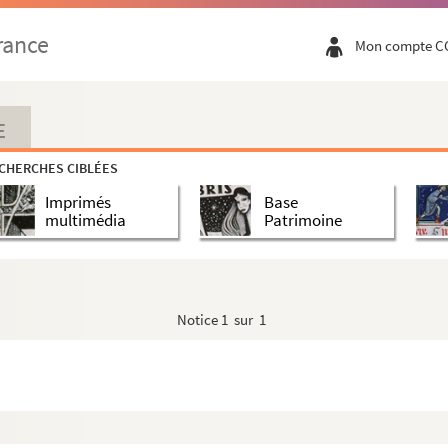
rance
Mon compte C
e à Alès.
ruéjols (1387-1392).
E
CHERCHES CIBLÉES
Imprimés
Base
459).
multimédia
Patrimoine
Notice
1 sur 1
496).
499).