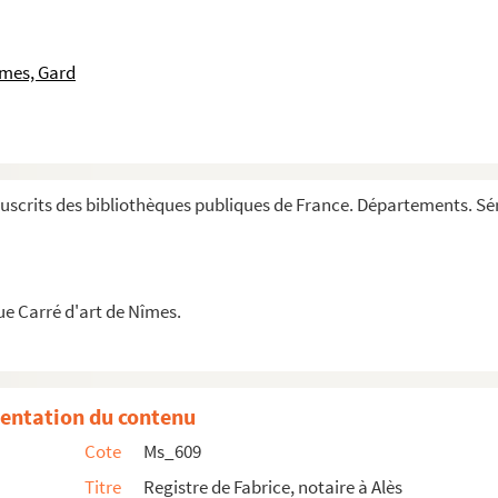
îmes, Gard
postolique à Alès.
scrits des bibliothèques publiques de France. Départements. Sér
mmune de Sainte-Cécile d'Andorge.
ue Carré d'art de Nîmes.
otaire à Alès.
tronat des chanoines de l'église de Saint-Jean-...
entation du contenu
ès
Cote
Ms_609
Titre
Registre de Fabrice, notaire à Alès