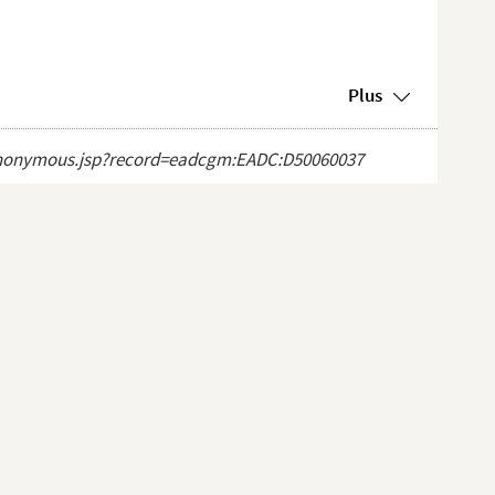
Plus
ct_anonymous.jsp?record=eadcgm:EADC:D50060037