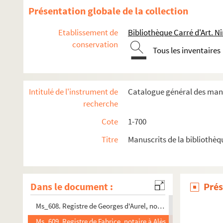
Ms_595. Registre de Bertrand Toulouse, notaire à Alès.
Présentation globale de la collection
Ms_596. Registre de Jean Pascal, notaire à Nîmes.
Etablissement de
Bibliothèque Carré d'Art. N
Ms_597. Registre d'Étienne Pinholis, notaire à Nîmes.
conservation
Tous les inventaires
Ms_598. Manuel d'Estienne de Baco, prêtre, notaire royal et a
Ms_599. Registre de J. de Montillis, notaire à Alès.
Ms_600. Documents divers relatifs au Languedoc.
Intitulé de l'instrument de
Catalogue général des manu
Ms_601. Registre de Jean Pascal, notaire à Nîmes.
recherche
Ms_602. Registre de Jean d'Autun, notaire à Champclos, co
Cote
1-700
Ms_603. Registre de Mathieu Fazendier, notaire à Alès.
Titre
Manuscrits de la bibliothèq
Ms_604. Registre de Bertrand Toulouse, notaire à Alès.
Ms_605. Fragment d'un autre registre de Bertrand Toulouse, n
Ms_606. Actes pour le baron d'Alles concernant le droit de pa
Dans le document :
Prés
Ms_607. Fragment d'un registre de Pierre Privat, notaire à Al
Ms_608. Registre de Georges d'Aurel, notaire à Montfrin
Ms_609. Registre de Fabrice, notaire à Alès