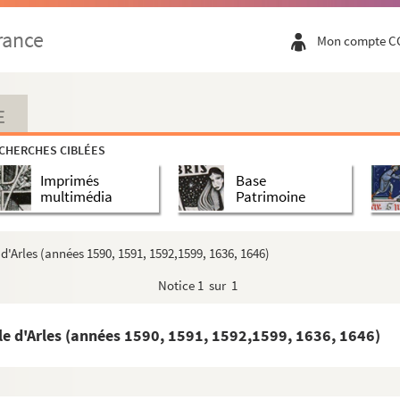
les accordée par Sa Majesté en l'an mil six ce...
rance
Mon compte C
68), auxquelles sont jointes des notes d'Auguste...
 à laquelle a succédé la ville de Beaucaire, av...
E
CHERCHES CIBLÉES
 la mer, relatives à la propriété souveraine d...
Imprimés
Base
ternelle (1830 1850) »
multimédia
Patrimoine
sur le lieu de la naissance de saint Ambroise,...
ar Boze, ancien négociant (1818) »
 d'Arles (années 1590, 1591, 1592,1599, 1636, 1646)
Notice
1 sur 1
s ecclesiae accomodatum. Responsoria in processi...
re par Benard de planches pour un ouvrage sur l...
ille d'Arles (années 1590, 1591, 1592,1599, 1636, 1646)
d'Arles »
 M. d'Eyminy