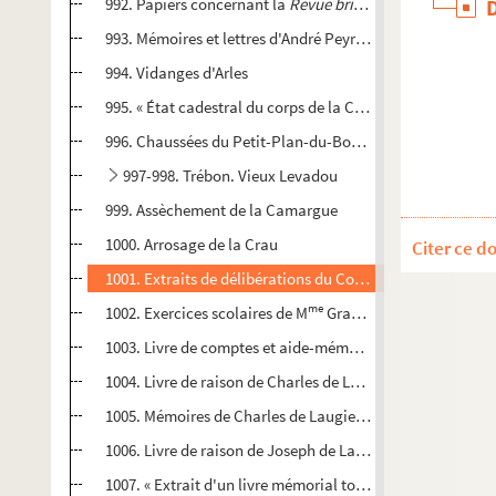
992. Papiers concernant la
Revue britannique
(1838-1839
993. Mémoires et lettres d'André Peyrusse, secrétaire part
994. Vidanges d'Arles
995. « État cadestral du corps de la Corrège, de Camargue 
996. Chaussées du Petit-Plan-du-Bourg (1804-1811)
997-998. Trébon. Vieux Levadou
999. Assèchement de la Camargue
1000. Arrosage de la Crau
Citer ce d
1001. Extraits de délibérations du Conseil de Ville d'Arles
me
1002. Exercices scolaires de M
Grange, fille du peintre Ré
1003. Livre de comptes et aide-mémoire du marquis de L
1004. Livre de raison de Charles de Laugier, seigneur de 
1005. Mémoires de Charles de Laugier, seigneur de Montb
1006. Livre de raison de Joseph de Laugier, fils de Charle
1007. « Extrait d'un livre mémorial tout usé de feu noble