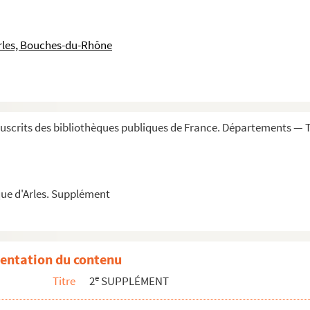
lier, seigneur comte d'Ornezon, citoyen d'Arles...
l'École des Beaux-Arts d'Arles
rles, Bouches-du-Rhône
es biens, immeu bles et cense des grains (1782-...
onseils et autres objets relatifs à l'histoir...
e l'église d'Arles »
scrits des bibliothèques publiques de France. Départements — 
fondée par le Supérieur des Missions de France (...
de Villeseque (1806-1815)
ue d'Arles. Supplément
 de l'archange Raphaël à Thomas Martin, paysan de...
e sœur converse, au couvent de la Visitation de ...
que de Saint-Trophime
entation du contenu
 Arles
e
Titre
2
SUPPLÉMENT