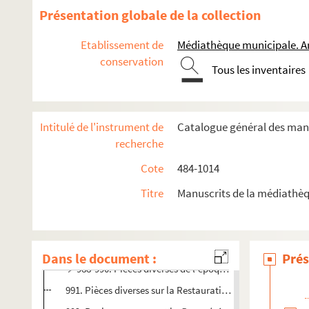
975. Inventaire des biens de messire Henri de Biord, cheva
Présentation globale de la collection
976. Papiers et dessins de Dieudonné, ancien directeur de 
Etablissement de
Médiathèque municipale. A
977. Registre des pensions de l'hôpital d'Arles. Revenus d
conservation
Tous les inventaires
978. Généalogie des Manville
979. « Collection de journaux, mémoires, délibérations des c
980. « Extraits de différents auteurs concernant l'histoire d
Intitulé de l'instrument de
Catalogue général des manu
e
981. Histoire de l'église d'Arles (IV
s.-1742)
recherche
982. « Congrégation des hommes de la seconde division », 
Cote
484-1014
me
983. Procès de la fabrique de Saint-Trophime contre M
Titre
Manuscrits de la médiathèq
984. « Notes édifiantes et authentiques sur l'apparition
985. « Examen d'une prétendante au Noviciat, en qualité d
986-987. Documents concernant le chapitre et la fabri
Dans le document :
Prés
988-990. Pièces diverses de l'époque révolutionnaire, à
991. Pièces diverses sur la Restauration à Arles