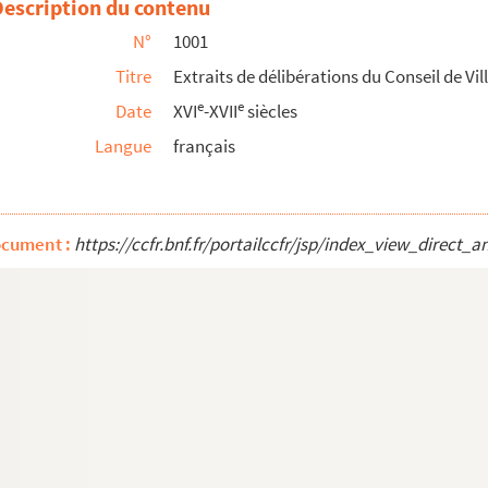
)
Description du contenu
iculier des généraux en chef Kléber et Menou et...
N°
1001
Titre
Extraits de délibérations du Conseil de Vil
major, fait en 1778 »
e
e
Date
XVI
-XVII
siècles
Langue
français
ocument :
https://ccfr.bnf.fr/portailccfr/jsp/index_view_dire
 (années 1590, 1591, 1592,1599, 1636, 1646)
attu. Cahiers de poésies, littérature, histoir...
agoy (1741-1758)
Montblanc (1557-1577)
lanc (1695-1731)
s de Laugier (1710-1775)
 Pierre de Mandon, mon père, par moy, Trophime de...