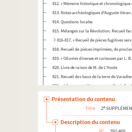
812. « Mémoire historique et chronologique de
813. Notes archéologiques d'Auguste Véran. 
814. Questions locales
815. Mélanges sur la Révolution. Recueil fac
816-817. « Recueil de pièces fugitives serv
818. Recueil de pièces imprimées, de proclam
819. « OEuvres diverses et curieuses par L. B.
820. Livre de raison de M. de L'Hoste
821. Recueil des baux de la terre de Varadie
822. «
Liber recognitionum cappellanie fun
823-824. Recueil de pièces relatives au p
Présentation du contenu
825. Procédure, enquête et sentence au sujet 
e
Titre
2
SUPPLÉME
826. Nobiliaire critique de Provence
Description du contenu
827. Recueil des chapelles du diocèse d'Arle
N°
797-805
828. Inventaire du fonds Nicolaï aux Archive