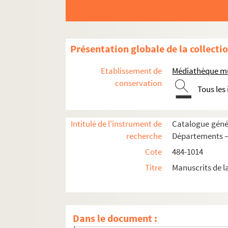
777. Notes archéologiques sur Arles, de J
778. Mélanges de J.-D. Véran
779. Mémoires sur la mer et l'histoire nature
Présentation globale de la collecti
780. Procès-verbal fait par devant M. le Lieu
Etablissement de
Médiathèque mu
781-784. « Annales de la ville d'Arles ou Re
conservation
Tous les
785. Rubrique des Annales d'Arles, par P. Vé
786. Dictionnaire chronologique, historique et
Intitulé de l'instrument de
Catalogue génér
787. Notes sur les Aliscamps, par E. Lacaze-
recherche
Départements —
788. Notes sur le Musée lapidaire d'Arles,
Cote
484-1014
789. Recueil de François et Marius Huard, c
Titre
Manuscrits de l
790. Catalogue du Musée lapidaire, par Mar
791. Notes archéologiques de Fr. et M. H
792-795. Recherches pour servir à l'histoir
Dans le document :
796. « Recueil des bâtiments, statues, méd