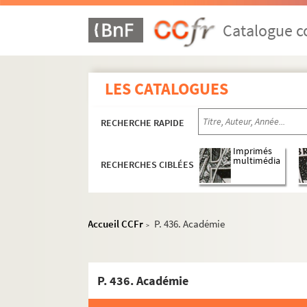
743. Explication des inscriptions d'Arles anté
744. Antiquités d'Arles, par un auteur anon
Catalogue co
745. « Traitté de Barthole, iurisconsulte, to
746. Supplément pour l'histoire et les anti
LES CATALOGUES
747. Dissertation sur la fondation de la vi
748. Correspondance d'A.-L. Millin, de l'Insti
RECHERCHE RAPIDE
749. Les antiquités d'Arles, par A.-L. Millin.
750. Histoire d'Arles, par le P. Porchier, Trini
Imprimés
multimédia
RECHERCHES CIBLÉES
751. Histoire de l'église d'Arles. Antiquités
752. Registre de l'Académie d'Arles, érigée 
753. Correspondance d'Amédée Pichot (1
Accueil CCFr
P. 436. Académie
>
754. Manuscrits de P. Amédée Pichot. Lettres 
755.
Historia monasterii Sancti Petri Montis
P. 436. Académie
756.
Matricula monachorum professorum Congr
757-760. Recherches pour servir à l'histoire