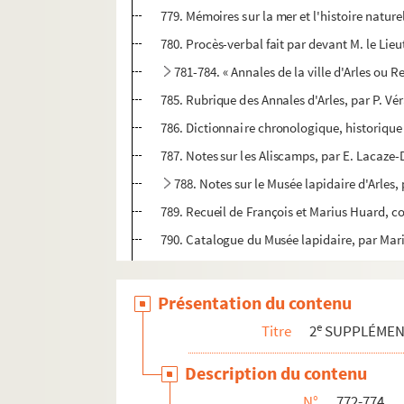
779. Mémoires sur la mer et l'histoire nature
780. Procès-verbal fait par devant M. le Lieu
781-784. « Annales de la ville d'Arles ou Re
785. Rubrique des Annales d'Arles, par P. Vé
786. Dictionnaire chronologique, historique et
787. Notes sur les Aliscamps, par E. Lacaze-
788. Notes sur le Musée lapidaire d'Arles,
789. Recueil de François et Marius Huard, c
790. Catalogue du Musée lapidaire, par Mar
791. Notes archéologiques de Fr. et M. H
792-795. Recherches pour servir à l'histoir
Présentation du contenu
796. « Recueil des bâtiments, statues, méd
e
Titre
2
SUPPLÉME
797-805. Église d'Arles. Recueil de Pierre
Description du contenu
806-808. Notes de M. d'Eyminy
N°
772-774