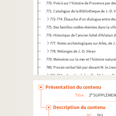
770. Précis sur l'histoire de Provence par d
771. Catalogue de la Bibliothèque de J.-D. 
772-774. Ébauche d'un dialogue entre deux a
775. Des familles nobles éteintes dans la vill
776. Historique de l'ancien hôtel d'Arlatan 
777. Notes archéologiques sur Arles, de J
778. Mélanges de J.-D. Véran
779. Mémoires sur la mer et l'histoire nature
780. Procès-verbal fait par devant M. le Lieu
781-784. « Annales de la ville d'Arles ou Re
785. Rubrique des Annales d'Arles, par P. Vé
Présentation du contenu
786. Dictionnaire chronologique, historique et
e
Titre
2
SUPPLÉME
787. Notes sur les Aliscamps, par E. Lacaze-
Description du contenu
788. Notes sur le Musée lapidaire d'Arles,
N°
763
789. Recueil de François et Marius Huard, c