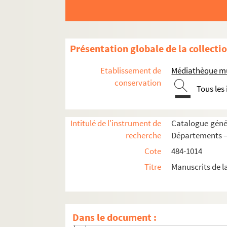
749. Les antiquités d'Arles, par A.-L. Millin.
750. Histoire d'Arles, par le P. Porchier, Trini
751. Histoire de l'église d'Arles. Antiquités
Présentation globale de la collecti
752. Registre de l'Académie d'Arles, érigée 
Etablissement de
Médiathèque mu
753. Correspondance d'Amédée Pichot (1
conservation
Tous les
754. Manuscrits de P. Amédée Pichot. Lettres 
755.
Historia monasterii Sancti Petri Montis
Intitulé de l'instrument de
Catalogue génér
756.
Matricula monachorum professorum Congr
recherche
Départements —
757-760. Recherches pour servir à l'histoire
Cote
484-1014
761. Idiome d'Arles. Recueil de J.-D. Véran. 
Titre
Manuscrits de l
762. Poésies provençales. Lou fau soûnge o
763. Idiome d'Arles ou Recueil de titres dans
e
e
P. 1-304. Copie d'actes du XI
au XVI
siè
Dans le document :
P. 307-471. OEuvres provençales de J.-B