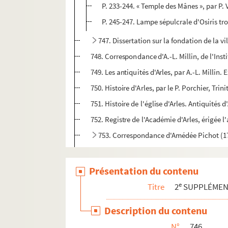
P. 233-244. « Temple des Mânes », par P.
P. 245-247. Lampe sépulcrale d'Osiris tr
747. Dissertation sur la fondation de la vi
748. Correspondance d'A.-L. Millin, de l'Insti
749. Les antiquités d'Arles, par A.-L. Millin.
750. Histoire d'Arles, par le P. Porchier, Trini
751. Histoire de l'église d'Arles. Antiquités
752. Registre de l'Académie d'Arles, érigée 
753. Correspondance d'Amédée Pichot (1
754. Manuscrits de P. Amédée Pichot. Lettres 
755.
Historia monasterii Sancti Petri Montis
Présentation du contenu
756.
Matricula monachorum professorum Congr
e
Titre
2
SUPPLÉME
757-760. Recherches pour servir à l'histoire
Description du contenu
761. Idiome d'Arles. Recueil de J.-D. Véran. 
N°
746