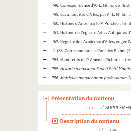
748. Correspondance d'A.-L. Millin, de l'Insti
749. Les antiquités d'Arles, par A.-L. Millin.
750. Histoire d'Arles, par le P. Porchier, Trini
751. Histoire de l'église d'Arles. Antiquités
752. Registre de l'Académie d'Arles, érigée 
753. Correspondance d'Amédée Pichot (1
754. Manuscrits de P. Amédée Pichot. Lettres 
755.
Historia monasterii Sancti Petri Montis
756.
Matricula monachorum professorum Congr
757-760. Recherches pour servir à l'histoire
761. Idiome d'Arles. Recueil de J.-D. Véran. 
Présentation du contenu
762. Poésies provençales. Lou fau soûnge o
e
Titre
2
SUPPLÉME
763. Idiome d'Arles ou Recueil de titres d
Description du contenu
764. Répertoire des ouvrages manuscrits et i
N°
739