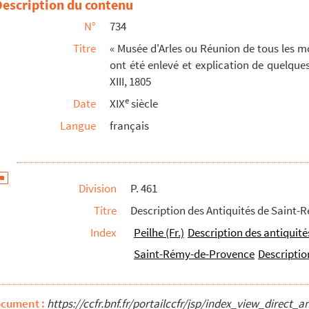
Description du contenu
N°
734
Titre
« Musée d'Arles ou Réunion de tous les m
ont été enlevé et explication de quelques
XIII, 1805
 d'Arles, pour servir de suite à mes Recherches ...
e
Date
XIX
siècle
aies frappées à Arles, par P. Véran
Langue
français
le R. P. Melchior Fabre, ancien provincial de l...
oire. » Table alphabétique des lieu-dits. Nom...
Division
P. 461
er Véran (1804-1837). Lettres d'Arlhac, profess...
Titre
Description des Antiquités de Saint-R
 plan des parcelles. Relevé de l'inscription
a...
Index
Peilhe (Fr.)
Description des antiquité
e
es antérieures au VIII
siècle, par J.-D. Vé...
Saint-Rémy-de-Provence
Descripti
e
I
siècle de l'ère chrétienne, dont le texte ...
manuscrit retrouvé en 1910 au Caire, Égypte
uvions et accrements des terroirs de Tyberiade...
ocument :
https://ccfr.bnf.fr/portailccfr/jsp/index_view_dire