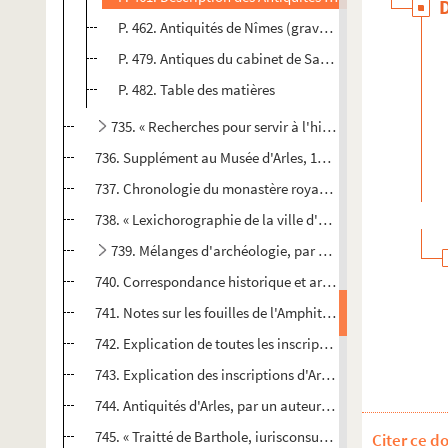
P. 462. Antiquités de Nîmes (gravures)
P. 479. Antiques du cabinet de Sauret (1803)
P. 482. Table des matières
735. « Recherches pour servir à l'histoire des Antiquités
736. Supplément au Musée d'Arles, 1815. Médailles et monn
737. Chronologie du monastère royal de Saint-Césaire, par 
738. « Lexichorographie de la ville d'Arles et de son territ
739. Mélanges d'archéologie, par P. Véran
740. Correspondance historique et archéologique de J.-Didi
741. Notes sur les fouilles de l'Amphithéâtre d'Arles, avec
742. Explication de toutes les inscriptions de la ville d'Arl
743. Explication des inscriptions d'Arles antérieures au VII
744. Antiquités d'Arles, par un auteur anonyme. Recueil 
745. « Traitté de Barthole, iurisconsulte, touchant les all
Citer ce d