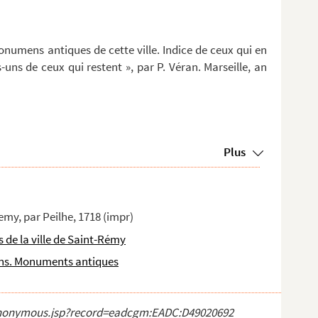
onumens antiques de cette ville. Indice de ceux qui en
-uns de ceux qui restent », par P. Véran. Marseille, an
Plus
emy, par Peilhe, 1718 (impr)
s de la ville de Saint-Rémy
ons. Monuments antiques
ct_anonymous.jsp?record=eadcgm:EADC:D49020692