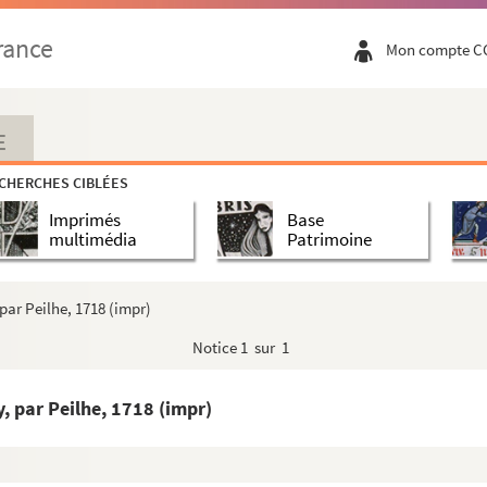
rance
Mon compte C
rlaten
)
E
CHERCHES CIBLÉES
Imprimés
Base
multimédia
Patrimoine
)
par Peilhe, 1718 (impr)
Notice
1 sur 1
n de J. Sautereau
, par Peilhe, 1718 (impr)