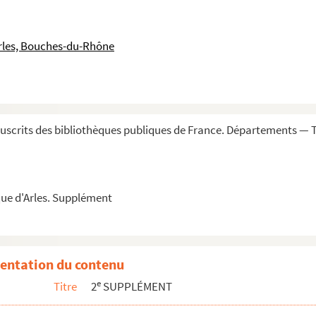
rles, Bouches-du-Rhône
5
Corpus Inscr. latin.
XII, 5696
)
e aux Aliscamps (
Ibid., Falsae
86*)
scrits des bibliothèques publiques de France. Départements — 
ges et inscriptions d'Arles
ue d'Arles. Supplément
o
evêques. (Voir supplément au n
736)
la mairie, des archevêques
ux dessins)
entation du contenu
abside de Saint-Trophime et maison de campagne (1803)
e
Titre
2
SUPPLÉMENT
Peilhe, 1718 (impr)