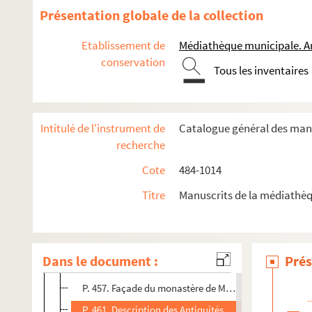
P. 163. Colonnes milliaires de la Voie aurélienne
Présentation globale de la collection
P. 171. Porte Aurélienne (de la Redoute)
Etablissement de
Médiathèque municipale. A
P. 173. Pont de bateaux
conservation
Tous les inventaires
P. 179. Monuments funéraires et sarcophages
P. 221. Fiole avec inscription trouvée à Trinquetaille (
P. 223. Inscription, soit-disant dédiée à Diane, trouvé
Intitulé de l'instrument de
Catalogue général des manu
P. 227. Urnes cinéraires
recherche
P. 237. Lampes funéraires
Cote
484-1014
P. 243. Musée des Minimes à Saint-Honorat et sarcopha
Titre
Manuscrits de la médiathèq
P. 411. Médailles frappées à Arles. Monnaies des arch
P. 426. Armoiries de la ville. Sceaux de la ville et de 
P. 451. Costumes des filles du second état en 1803 (de
Dans le document :
Prés
P. 453. Dessins aquarellés : maison de Saint-Genêt, 
P. 457. Façade du monastère de Montmajour
P. 461. Description des Antiquités de Saint-Remy, par 