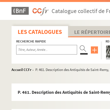
P. 15-17. Six dessins aquarellés d'Arles (1803)
Catalogue collectif de F
P. 20. Plan et élévation de l'Hôtel de Ville
P. 21. Obélisque
P. 31. Plan du « Panthéon » romain (Cour du
Museon A
LES CATALOGUES
LE RÉPERTOIR
P. 35. Divinités paiennes
RECHERCHE RAPIDE
RE
P. 74. Palais de Constantin (Thermes)
P. 75. Ruines du Forum
P. 93. Théâtre romain
P. 107. Amphithéâtre, avec la gravure de Peytret (1686
Accueil CCFr
P. 461. Description des Antiquités de Saint-Remy, 
>
P. 127. Cirque
P. 133. Arc de triomphe de Constantin. Copie du dessi
P. 145. Aqueducs romains, avec un plan et des profils
P. 461. Description des Antiquités de Saint-Remy
P. 157. Cloaque de la maison de Barras (1776)
P. 159. Canaux de plomb trouvés dans le Rhône