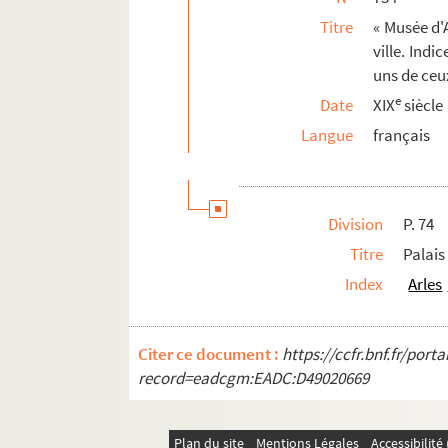
Titre
« Musée d'
736. Supplément au Musée d'Arles, 1815. Méd
ville. Indi
737. Chronologie du monastère royal de Saint
uns de ceux
738. « Lexichorographie de la ville d'Arles et
e
Date
XIX
siècle
739. Mélanges d'archéologie, par P. Véra
Langue
français
740. Correspondance historique et archéologi
741. Notes sur les fouilles de l'Amphithéâtre
742. Explication de toutes les inscriptions de 
Division
P. 74
743. Explication des inscriptions d'Arles anté
Titre
Palais
744. Antiquités d'Arles, par un auteur anon
Index
Arles
745. « Traitté de Barthole, iurisconsulte, to
746. Supplément pour l'histoire et les anti
Citer ce document :
https://ccfr.bnf.fr/por
747. Dissertation sur la fondation de la vi
record=eadcgm:EADC:D49020669
748. Correspondance d'A.-L. Millin, de l'Insti
749. Les antiquités d'Arles, par A.-L. Millin.
Plan du site
Mentions Légales
Accessibilit