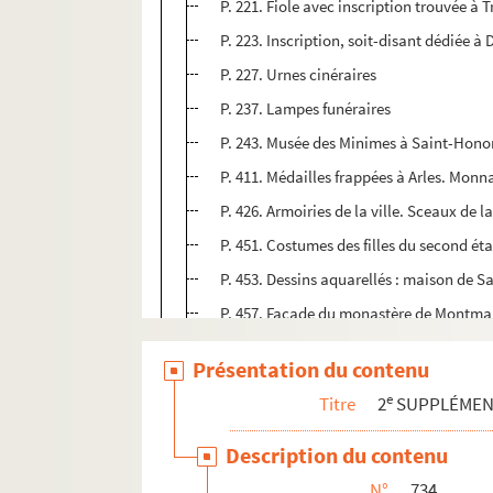
P. 221. Fiole avec inscription trouvée à T
P. 223. Inscription, soit-disant dédiée à
P. 227. Urnes cinéraires
P. 237. Lampes funéraires
P. 243. Musée des Minimes à Saint-Honor
P. 411. Médailles frappées à Arles. Mon
P. 426. Armoiries de la ville. Sceaux de l
P. 451. Costumes des filles du second ét
P. 453. Dessins aquarellés : maison de 
P. 457. Façade du monastère de Montma
P. 461. Description des Antiquités de Sa
Présentation du contenu
P. 462. Antiquités de Nîmes (gravures)
e
Titre
2
SUPPLÉME
P. 479. Antiques du cabinet de Sauret (1
P. 482. Table des matières
Description du contenu
N°
734
735. « Recherches pour servir à l'histoire 