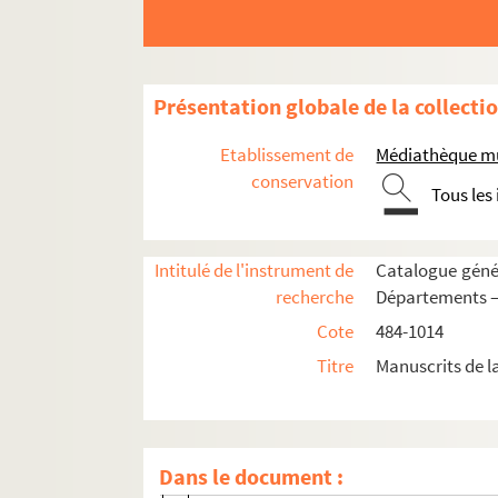
723. Annales de la ville d'Arles (963-1785), 
724-726. Répertoire Véran, par J.-Didier 
727. « Monnoies et assignats », par J.-D.
Présentation globale de la collecti
728. Preuves de noblesse de Pierre de Cheve
Etablissement de
Médiathèque mu
729. Annales d'Arles. Histoire, incomplète, 
conservation
Tous les
730. « Papiers trouvés chez M. Antoine Ca
731. « Gens et maisons d'Arles », par A. Robo
Intitulé de l'instrument de
Catalogue génér
732-733. Annales d'Arles, par Ch. Reynaud,
recherche
Départements —
734. « Musée d'Arles ou Réunion de tous les 
Cote
484-1014
P. 1. Plan d'Arles à l'époque romaine
Titre
Manuscrits de l
P. 15-17. Six dessins aquarellés d'Arles (
P. 20. Plan et élévation de l'Hôtel de Vill
P. 21. Obélisque
Dans le document :
P. 31. Plan du « Panthéon » romain (Cou