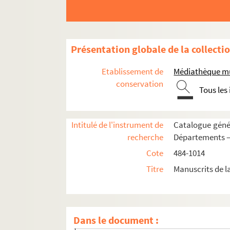
703. Généalogie de la maison de Pertuis, or
704.
Genealogia comitum Provinciae
. Par 
705. « Faits historiques curieux et antiques re
Présentation globale de la collecti
706. « Mémoire remarquable de ce qui est arri
Etablissement de
Médiathèque mu
707. « Mémoires pour l'histoire d'Arles ». Par
conservation
Tous les
708. Arrests du Conseil au sujet des Espèces
709. « Tableau des noms des Sindics ou Consuls
Intitulé de l'instrument de
Catalogue génér
710. Manuscrits de L.-M. Anibert, historien 
recherche
Départements —
711. Annales de la ville d'Arles recueillies p
Cote
484-1014
712-715. Manuscrits d'Anibert
Titre
Manuscrits de l
716. Signatures et monogrammes des rois de
717. Reconnaissances féodales en faveur du ch
718. Observations sur la Crau, par M. Marce
Dans le document :
719. Dissertation sur un autel de la Bonne D