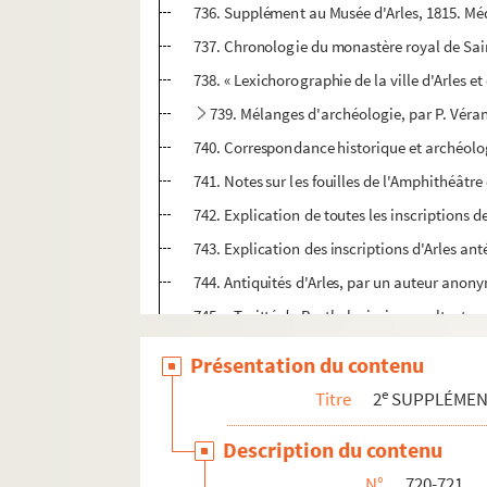
736. Supplément au Musée d'Arles, 1815. Méd
737. Chronologie du monastère royal de Saint
738. « Lexichorographie de la ville d'Arles et
739. Mélanges d'archéologie, par P. Véra
740. Correspondance historique et archéologi
741. Notes sur les fouilles de l'Amphithéâtre
742. Explication de toutes les inscriptions de 
743. Explication des inscriptions d'Arles anté
744. Antiquités d'Arles, par un auteur anon
745. « Traitté de Barthole, iurisconsulte, to
746. Supplément pour l'histoire et les anti
Présentation du contenu
747. Dissertation sur la fondation de la vi
e
Titre
2
SUPPLÉME
748. Correspondance d'A.-L. Millin, de l'Insti
Description du contenu
749. Les antiquités d'Arles, par A.-L. Millin.
N°
720-721
750. Histoire d'Arles, par le P. Porchier, Trini