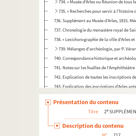
734. « Musée d'Arles ou Réunion de tous le
735. « Recherches pour servir à l'histoire 
736. Supplément au Musée d'Arles, 1815. Méd
737. Chronologie du monastère royal de Saint
738. « Lexichorographie de la ville d'Arles et
739. Mélanges d'archéologie, par P. Véra
740. Correspondance historique et archéologi
741. Notes sur les fouilles de l'Amphithéâtre
742. Explication de toutes les inscriptions de 
743. Explication des inscriptions d'Arles anté
744. Antiquités d'Arles, par un auteur anon
Présentation du contenu
745. « Traitté de Barthole, iurisconsulte, to
e
Titre
2
SUPPLÉME
746. Supplément pour l'histoire et les anti
747. Dissertation sur la fondation de la vi
Description du contenu
748. Correspondance d'A.-L. Millin, de l'Insti
N°
717