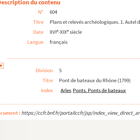
Description du contenu
nant la vue cavalière du rempart oriental sous l...
N°
604
Titre
Plans et relevés archéologiques. 1. Autel 
le)
e
e
Date
XVI
-XIX
siècle
 Forum, par Séguier, avec ses lettres à l'abbé ...
Langue
français
lle par G. de Luppé en 1902. Par L Lelée et J. Da...
Division
5
e
D. Roman (XIX
siècle)
Titre
Pont de bateaux du Rhône (1799)
e
 Véran (XVIII
siècle)
Index
Arles
Ponts. Ponts de bateaux
ommune d'Arles. (1597-1675). Répertoire des ta...
ocument :
https://ccfr.bnf.fr/portailccfr/jsp/index_view_dire
 historien arlésien (1797-1868)
èces et tableaux généalogiques concernant diverses fam...