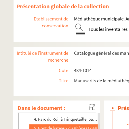
593-594. Correspondance de J.-J. Réattu, peintre arlés
Présentation globale de la collection
595. Lettres et papiers généalogiques concernant la famill
Etablissement de
Médiathèque municipale. A
596. Correspondance de Réattu et papiers divers concernant
conservation
597. Livre de raison de Raspal. Familles Dedieu et Raspal
Tous les inventaires
598. Livre d'arithmétique. Aix (1786)
599. Inventaire du legs Dieudonné. Arles (1898), par Cl. Fé
Intitulé de l'instrument de
Catalogue général des manu
600. Poésies provençales de J.-B. Coye. Lou Novy Para, C
recherche
601. Notes du P. Dumont, religieux Minime. Notes d'arc
Cote
484-1014
602. Tableau des révolutions et des impositions de la vill
Titre
Manuscrits de la médiathèq
603. Inauguration de la Bibliothèque d'Arles dans le nouv
604. Plans et relevés archéologiques. 1. Autel de la Bonne
2. Plan du souterrain trouvé dans la maison de M. de 
Dans le document :
Prés
3. Restes de l'édifice de la place du Forum et du palais
4. Parc du Roi, à Trinquetaille, par le chevalier de Be
5. Pont de bateaux du Rhône (1799)