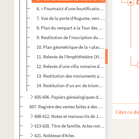
6. « Pourtraict d'une fourtification du Moleirès », don
7. Vue de la porte d'Auguste, vers 1800, par P. Véran
e
8. Plan du rempart à la Tour des Prêcheurs (XVIII
sièc
9. Restitution de l'inscription du Temple de la place du
10. Plan géométrique de la « place des Hommes »
e
11. Relevés de l'Amphithéâtre (XIX
siècle)
12. Relevés d'une villa romaine découverte à Trinquetai
13. Restitution des monuments antiques d'Arles, par 
14. Restitution d'un arc de triomphe à trois baies, par
605-606. Papiers généalogiques de la famille de Grille
607. Registre des ventes faites à des particuliers par la c
Citer ce d
608-612. Notes et manuscrits de Jean-Louis Jacquemin,
613-620. Titre de famille. Actes notariés, copies de pi
621. Noblesse d'Arles