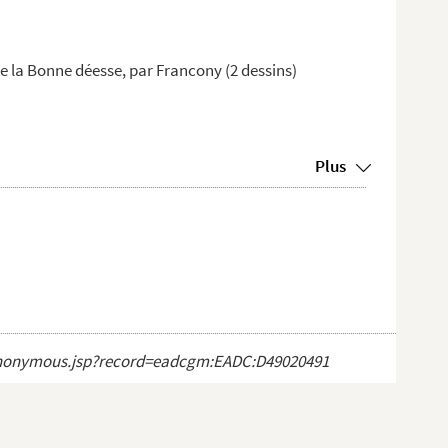
de la Bonne déesse, par Francony (2 dessins)
Plus
ct_anonymous.jsp?record=eadcgm:EADC:D49020491