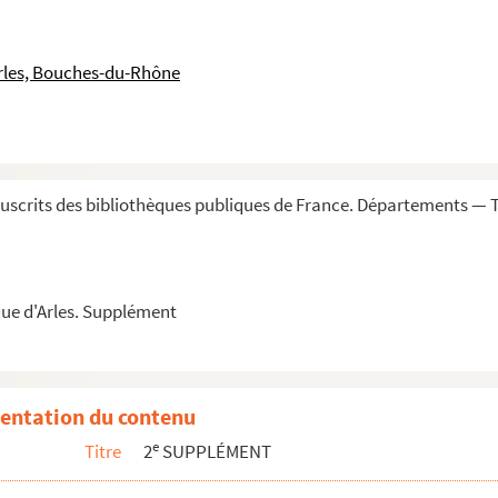
ien (1760-1833)
e Dedieu, Raspal et Réattu, artistes d'Arles
rles, Bouches-du-Rhône
 les fouilles d'Arles (Théâtre antique), l'abba...
. Mention du séjour à Paris de Raspal en 1774
rigoule. Collections de meubles, tableaux, liv...
scrits des bibliothèques publiques de France. Départements — 
oumediou Prouvençalou en très actes (1743). Lou d...
héologie locale ayant servi au P. Dumont à préparer...
e d'Arles. Rentes et revenus de la communauté e...
ue d'Arles. Supplément
eau local de l'ancien archevêché (16 décembre 19...
 déesse, par Francony (2 dessins)
Barras, par Disnard (1778)
entation du contenu
 de la Trouille, par P. Véran (1783)
e
Titre
2
SUPPLÉMENT
aujeu (1766)