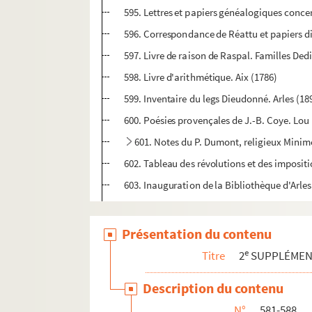
595. Lettres et papiers généalogiques concer
596. Correspondance de Réattu et papiers div
597. Livre de raison de Raspal. Familles Ded
598. Livre d'arithmétique. Aix (1786)
599. Inventaire du legs Dieudonné. Arles (189
600. Poésies provençales de J.-B. Coye. Lou
601. Notes du P. Dumont, religieux Minime
602. Tableau des révolutions et des impositi
603. Inauguration de la Bibliothèque d'Arle
604. Plans et relevés archéologiques. 1. 
605-606. Papiers généalogiques de la famil
Présentation du contenu
607. Registre des ventes faites à des particu
e
Titre
2
SUPPLÉME
608-612. Notes et manuscrits de Jean-Lou
Description du contenu
613-620. Titre de famille. Actes notariés
N°
581-588