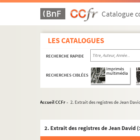
554. « Petite Liève pour le Journalier de la 
555. Recueil manuscrit de plusieurs pièces re
Catalogue co
556. Sommaire des délibérations prises dans l
557. « Liber in quo reperiuntur ea omnia q
LES CATALOGUES
558. Mémoires de Bouchet de Faucon sur l'
559. Livre d'éphémérides de MM. Barbier et
RECHERCHE RAPIDE
560. Monographie de la commune de la Boui
561. Discours composés par des Arlésiens o
Imprimés
multimédia
RECHERCHES CIBLÉES
562. Pontificium arelatense seu historia pri
563. « Titres de familles »
564. « Statuta ecclesiae metropolitanae Arel
Accueil CCFr
2. Extrait des registres de Jean Dav
>
565. « Statuta ecclesiae metropolitanae Arel
566. « Statuta ecclesiae metropolitanae Arel
2. Extrait des registres de Jean David 
567.
Description des anciens monumes d'Arl
568. « Recueil des chapelles fondées dans les é