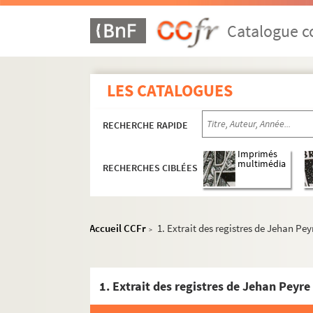
553. « Dissertation sur l'ancienne métropole 
554. « Petite Liève pour le Journalier de la 
Catalogue co
555. Recueil manuscrit de plusieurs pièces re
556. Sommaire des délibérations prises dans l
LES CATALOGUES
557. « Liber in quo reperiuntur ea omnia q
558. Mémoires de Bouchet de Faucon sur l'
RECHERCHE RAPIDE
559. Livre d'éphémérides de MM. Barbier et
560. Monographie de la commune de la Boui
Imprimés
multimédia
RECHERCHES CIBLÉES
561. Discours composés par des Arlésiens o
562. Pontificium arelatense seu historia pri
563. « Titres de familles »
Accueil CCFr
1. Extrait des registres de Jehan Pe
>
564. « Statuta ecclesiae metropolitanae Arel
565. « Statuta ecclesiae metropolitanae Arel
1. Extrait des registres de Jehan Peyr
566. « Statuta ecclesiae metropolitanae Arel
567.
Description des anciens monumes d'Arl