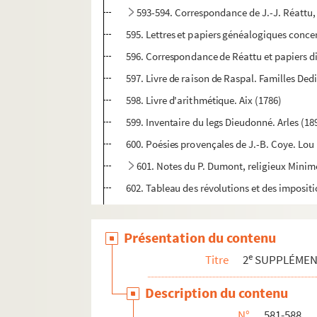
593-594. Correspondance de J.-J. Réattu, 
595. Lettres et papiers généalogiques concer
596. Correspondance de Réattu et papiers div
597. Livre de raison de Raspal. Familles Ded
598. Livre d'arithmétique. Aix (1786)
599. Inventaire du legs Dieudonné. Arles (189
600. Poésies provençales de J.-B. Coye. Lou
601. Notes du P. Dumont, religieux Minime
602. Tableau des révolutions et des impositi
603. Inauguration de la Bibliothèque d'Arle
604. Plans et relevés archéologiques. 1. 
Présentation du contenu
605-606. Papiers généalogiques de la famil
e
Titre
2
SUPPLÉME
607. Registre des ventes faites à des particu
Description du contenu
608-612. Notes et manuscrits de Jean-Lou
N°
581-588