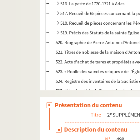
516. La peste de 1720-1721 à Arles
517. Recueil de 65 pièces concernant la 
518. Recueil de pièces concernant les Pèr
519. Précis des Statuts de la sainte Église
520. Biographie de Pierre-Antoine d'Antonell
521. Titres de noblesse de la maison d'Antone
522. Acte d'achat de terres et propriétés av
523. « Roolle des sainctes reliques » de l'Égli
524. Registre des inventaires de la Sacristie
525. Mémoires tirés de l'Inventaire des titr
526. Montmajour. Documents divers. 84 piè
Présentation du contenu
527. Reconnaissance de censes en faveur du
e
Titre
2
SUPPLÉME
528. Inventaire de la Bibliothèque de Mont
Description du contenu
529. Thomassin de Mazaugues (le père). « M
N°
498
530. Recueil factice de pièces de 1620 à 179