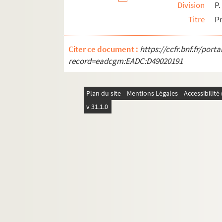
Division
P.
526. Montmajour. Documents divers. 84 piè
Titre
Pr
527. Reconnaissance de censes en faveur du
528. Inventaire de la Bibliothèque de Mont
Citer ce document :
https://ccfr.bnf.fr/por
529. Thomassin de Mazaugues (le père). « M
record=eadcgm:EADC:D49020191
530. Recueil factice de pièces de 1620 à 179
531. « Documens concernant la dime du ter
Plan du site
Mentions Légales
Accessibilit
532. « Discours das troubles que fouron en 
v 31.1.0
533. Livre des revenus de la famille de Grille
534. Mémoires (imprimés) relatifs à Arles
e
535. « Livre de raison de M
Jean Granier, pro
536. « La Ligue. Journal des Troubles dans A
537. Recueil factice sur J.-Fr.-Paul Fauri
538. Confréries. « Réglemens de la Confrai
539. Procès-verbaux et inventaires des reliq