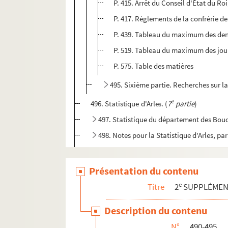
P. 415. Arrêt du Conseil d'État du Roi
P. 417. Règlements de la confrérie d
P. 439. Tableau du maximum des denr
P. 519. Tableau du maximum des journ
P. 575. Table des matières
495. Sixième partie. Recherches sur la
e
496. Statistique d'Arles. (
7
partie
)
497. Statistique du département des Bo
498. Notes pour la Statistique d'Arles, par
499. Statistique d'Arles. Brouillard sur les
500-507. « Brouillard des recherches pour l
Présentation du contenu
508. Amirauté et Sénéchaussée d'Arles
e
Titre
2
SUPPLÉME
509. Registres de la « Cour royale et ordinair
Description du contenu
510. Recueil de pièces et de notes par Roboll
N°
490-495