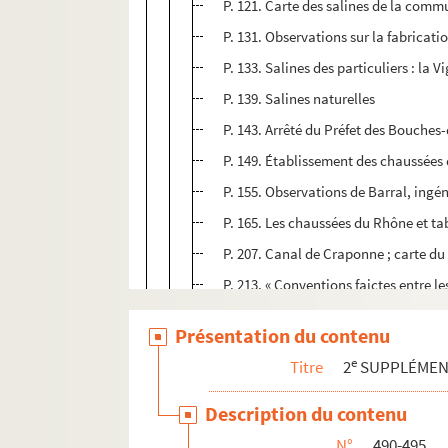
P. 121. Carte des salines de la comm
P. 131. Observations sur la fabrication
P. 133. Salines des particuliers : la
P. 139. Salines naturelles
P. 143. Arrêté du Préfet des Bouches
P. 149. Établissement des chaussées
P. 155. Observations de Barral, ingé
P. 165. Les chaussées du Rhône et tab
P. 207. Canal de Craponne ; carte du
P. 213. « Conventions faictes entre l
P. 243. Cotisations payées à l'œuvre
Présentation du contenu
P. 277. Construction du canal Boisge
e
Titre
2
SUPPLÉME
P. 287. Canaux d'arrosage en Camar
P. 309. Projet de canal d'irrigation
Description du contenu
P. 313. Canaux de desséchement des ma
N°
490-495