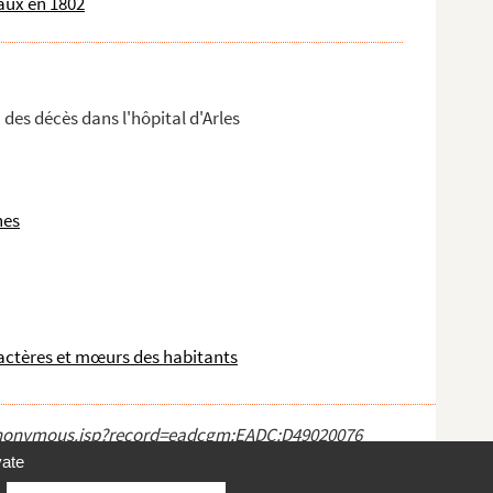
aux en 1802
 des décès dans l'hôpital d'Arles
nes
ractères et mœurs des habitants
ct_anonymous.jsp?record=eadcgm:EADC:D49020076
vate