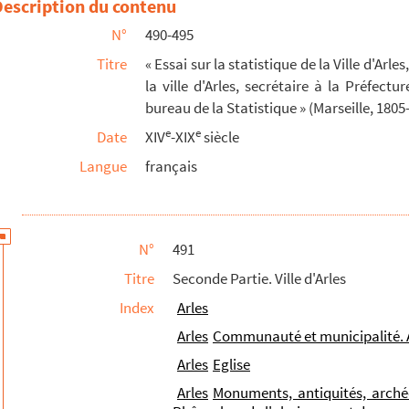
Description du contenu
couchements ; hôpitaux de convalescence
N°
490-495
vres honteux ; Maison de Charité (1641)
Titre
« Essai sur la statistique de la Ville d'Arle
la ville d'Arles, secrétaire à la Préfe
bureau de la Statistique » (Marseille, 1805-
de Bon Secours
e
e
Date
XIV
-XIX
siècle
Langue
français
Sénéchaussée
pression de la Sénéchaussée
 1810 ; élévation des eaux du Rhône en 1816
N°
491
, de Laudun (15 octobre), de Bijaudy, curé de Fourques (2...
Titre
Seconde Partie. Ville d'Arles
Index
Arles
Arles
Communauté et municipalité. A
Arles
Eglise
 denrées et autres marchandises de la ville d'Arles, s...
Arles
Monuments, antiquités, archéo
 le règne animal et végétal pour servir de suite à la...