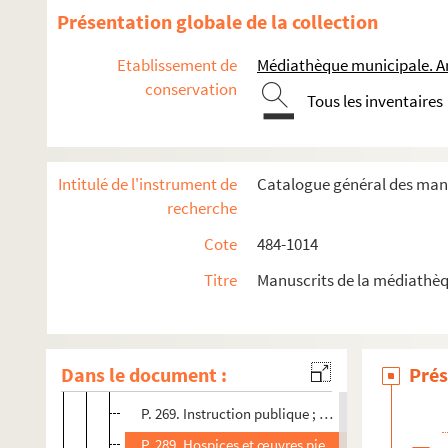
P. 103. Magistrats politiques de la ville
Présentation globale de la collection
P. 127. Plan des Archives, par M. Sabatier, secrétai
Etablissement de
Médiathèque municipale. A
P. 161. Température d'Arles
conservation
Tous les inventaires
P. 169. Inondations du Rhône, débordemens de la 
P. 183. Orages, pluyes extraordinaires, sécheresse
P. 203. Indices des ruines vues sur les deux rives 
Intitulé de l'instrument de
Catalogue général des manu
P. 209. Table chronologique des grands froids dep
recherche
P. 227. Population ancienne et moderne de la ville
Cote
484-1014
P. 239. Caractère et mœurs des Arlésiens
Titre
Manuscrits de la médiathèq
P. 245. Portrait des Arlésiennes d'après M. Bérenge
P. 249. Romérages (Sainte-Croix de Montmajour, fê
P. 253. Spectacles de la Targue ; de la Joute ; lutt
Dans le document :
Prés
P. 263. Académie (1667) ; gravure commémorative
P. 269. Instruction publique ; Collège (1637) ; Écol
P. 289. Hospices et œuvres pies ; tableau des décès