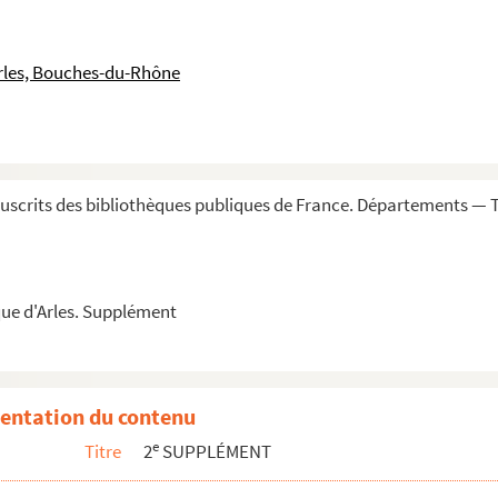
re et archiviste
rles, Bouches-du-Rhône
mer, avec une échelle hydraulique des plus grands abaissemen...
s
du Rhône lors de l'abbaissement extraordinaire de ses eau...
scrits des bibliothèques publiques de France. Départements — 
uis 763
ue d'Arles. Supplément
r (extr. des
Soirées Provençales
)
tes de quartier)
e ; course des hommes, des vieillards, des enfants, autr...
entation du contenu
 de Roullet
e
Titre
2
SUPPLÉMENT
e de Laugier (1730) ; Frères des Écoles chrétiennes (174...
 dans l'hôpital d'Arles