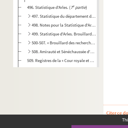
e
496. Statistique d'Arles. (
7
partie
)
497. Statistique du département des Bouches-du-Rhô
498. Notes pour la Statistique d'Arles, par P. Véran
499. Statistique d'Arles. Brouillard sur les Antiquités. Hi
500-507. « Brouillard des recherches pour la Statistique 
508. Amirauté et Sénéchaussée d'Arles
509. Registres de la « Cour royale et ordinaire d'Arles »
510. Recueil de pièces et de notes par Robolly. Ferme des 
511. Recueil de mémoires et arrêts pour la communauté d'
512. Procès entre la Fabrique de Saint-Trophime et Madame
513. Mandats de comparution par-devant Gabriel, juge du 
514. Reconnaissance du bien patrimonial de la communaut
Citer ce d
515. Recueil de fondations de chapelles et de messes, dans
Thi
516. La peste de 1720-1721 à Arles