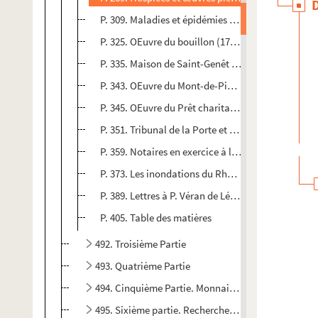
P. 309. Maladies et épidémies ; vaccination ; ac
P. 325. OEuvre du bouillon (1739) ; œuvre des Pau
P. 335. Maison de Saint-Genêt ou des Repenties
P. 343. OEuvre du Mont-de-Piété ou Notre-Dame 
P. 345. OEuvre du Prêt charitable en blé
P. 351. Tribunal de la Porte et tribunal du Lion ; 
P. 359. Notaires en exercice à l'époque de la sup
P. 373. Les inondations du Rhône de 1755, 1801 et
P. 389. Lettres à P. Véran de Légier (11 septembre)
P. 405. Table des matières
492. Troisième Partie
493. Quatrième Partie
494. Cinquième Partie. Monnaies anciennes. Prix des
495. Sixième partie. Recherches sur la météorologie,