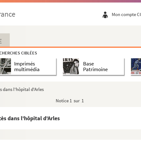
été du comte de Cessac (1827-1829)
rance
Mon compte C
olly, archiviste de la Ville d'Arles
rroir et ses environs par le sieur Pierre Véra...
E
CHERCHES CIBLÉES
Imprimés
Base
multimédia
Patrimoine
s dans l'hôpital d'Arles
Notice
1 sur 1
ès dans l'hôpital d'Arles